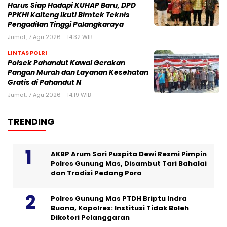
Harus Siap Hadapi KUHAP Baru, DPD
PPKHI Kalteng Ikuti Bimtek Teknis
Pengadilan Tinggi Palangkaraya
Jumat, 7 Agu 2026 - 14:32 WIB
LINTAS POLRI
Polsek Pahandut Kawal Gerakan
Pangan Murah dan Layanan Kesehatan
Gratis di Pahandut N
Jumat, 7 Agu 2026 - 14:19 WIB
TRENDING
AKBP Arum Sari Puspita Dewi Resmi Pimpin
Polres Gunung Mas, Disambut Tari Bahalai
dan Tradisi Pedang Pora
Polres Gunung Mas PTDH Briptu Indra
Buana, Kapolres: Institusi Tidak Boleh
Dikotori Pelanggaran