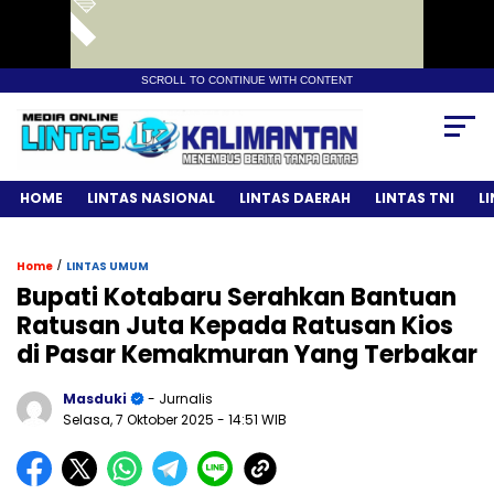
SCROLL TO CONTINUE WITH CONTENT
HOME
LINTAS NASIONAL
LINTAS DAERAH
LINTAS TNI
L
/
Home
LINTAS UMUM
Bupati Kotabaru Serahkan Bantuan
Ratusan Juta Kepada Ratusan Kios
di Pasar Kemakmuran Yang Terbakar
Masduki
- Jurnalis
Selasa, 7 Oktober 2025
- 14:51 WIB