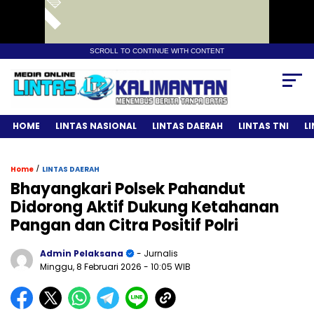
SCROLL TO CONTINUE WITH CONTENT
HOME
LINTAS NASIONAL
LINTAS DAERAH
LINTAS TNI
L
/
Home
LINTAS DAERAH
Bhayangkari Polsek Pahandut
Didorong Aktif Dukung Ketahanan
Pangan dan Citra Positif Polri
Admin Pelaksana
- Jurnalis
Minggu, 8 Februari 2026
- 10:05 WIB