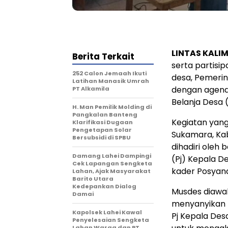
LINTAS KALI
Berita Terkait
serta partis
252 Calon Jemaah Ikuti
desa, Pemeri
Latihan Manasik Umrah
dengan agend
PT Alkamila
Belanja Desa 
H. Man Pemilik Molding di
Pangkalan Banteng
Kegiatan yang
Klarifikasi Dugaan
Pengetapan Solar
Sukamara, Kab
Bersubsidi di SPBU
dihadiri oleh
Damang Lahei Dampingi
(Pj) Kepala D
Cek Lapangan Sengketa
kader Posyand
Lahan, Ajak Masyarakat
Barito Utara
Kedepankan Dialog
Musdes diawa
Damai
menyanyikan 
Kapolsek Lahei Kawal
Pj Kepala De
Penyelesaian Sengketa
Lahan Warga dan PT