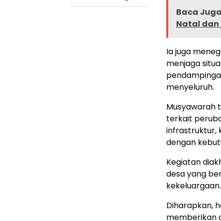
Baca Juga 
Natal dan
Ia juga meneg
menjaga situa
pendampingan
menyeluruh.
Musyawarah t
terkait peru
infrastruktur
dengan kebutu
Kegiatan diak
desa yang be
kekeluargaan.
Diharapkan, h
memberikan d