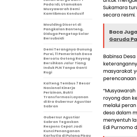
untuk mengak
Pada Idi, Utamakan
Sukamara tur
Musyawarah Demi
Kamtibmas Kondusif
secara resmi.
Moulding Disorot di
Pangkalan Banteng,
Baca Juga 
Diduga Pengetap Solar
Bersubsidi
Garuda Pal
Demi Terangnya Gunung
Purei, 11 Pemerintah Desa
Babinsa Desa
Bersatu Gotong Royong
keteranganny
Bersihkan Jalur Tiang
Induk PLN Tanpa Ganti
masyarakat y
Rugi
perencanaan
Kalteng Tembus 7 Besar
Nasional Kinerja
“Musyawarah d
Perizinan, Bukti
Transformasi Layanan
royong dan k
di Era Gubernur Agustiar
melalui pera
Sabran
desa dalam m
Gubernur Agustiar
menyentuh la
Sabran Tegaskan
Respons Cepat Jadi
Edi Purnomo di
Kunci Penanganan
Karhutla di Pulang Pisau