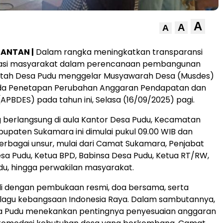
A
A
A
MANTAN |
Dalam rangka meningkatkan transparansi
ipasi masyarakat dalam perencanaan pembangunan
ntah Desa Pudu menggelar Musyawarah Desa (Musdes)
a Penetapan Perubahan Anggaran Pendapatan dan
(APBDES) pada tahun ini, Selasa (16/09/2025) pagi.
 berlangsung di aula Kantor Desa Pudu, Kecamatan
upaten Sukamara ini dimulai pukul 09.00 WIB dan
 berbagai unsur, mulai dari Camat Sukamara, Penjabat
esa Pudu, Ketua BPD, Babinsa Desa Pudu, Ketua RT/RW,
u, hingga perwakilan masyarakat.
li dengan pembukaan resmi, doa bersama, serta
lagu kebangsaan Indonesia Raya. Dalam sambutannya,
sa Pudu menekankan pentingnya penyesuaian anggaran