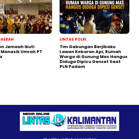
DAERAH
LINTAS POLRI
on Jemaah Ikuti
Tim Gabungan Berjibaku
 Manasik Umrah PT
Lawan Kobaran Api, Rumah
a
Warga di Gunung Mas Hangus
Diduga Dipicu Genset Saat
PLN Padam