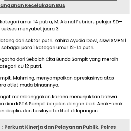
anganan Kecelakaan Bus
kategori umur 14 putra, M. Akmal Febrian, pelajar SD–
, sukses menyabet juara 3.
datang dari sektor putri. Zahira Ayudia Dewi, siswi SMPN 1
 sebagai juara 1 kategori umur 12–14 putri.
 Agatha dari Sekolah Cita Bunda Sampit yang meraih
ategori KU 12 putri.
ampit, Mahming, menyampaikan apresiasinya atas
ra atlet muda binaannya.
i sangat membanggakan karena menunjukkan bahwa
a dini di STA Sampit berjalan dengan baik. Anak-anak
n disiplin, dan hasilnya terlihat di lapangan.
:
Perkuat Kinerja dan Pelayanan Publik, Polres