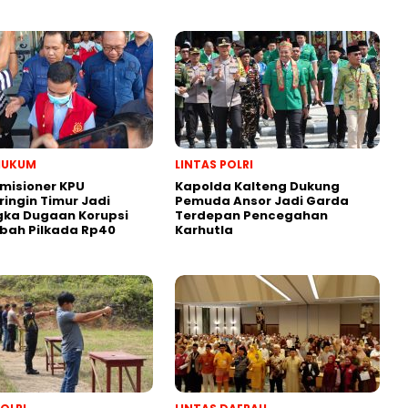
HUKUM
LINTAS POLRI
misioner KPU
Kapolda Kalteng Dukung
ingin Timur Jadi
Pemuda Ansor Jadi Garda
gka Dugaan Korupsi
Terdepan Pencegahan
bah Pilkada Rp40
Karhutla