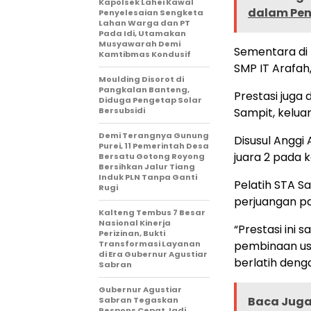
Kapolsek Lahei Kawal
dalam Pen
Penyelesaian Sengketa
Lahan Warga dan PT
Pada Idi, Utamakan
Musyawarah Demi
Sementara di 
Kamtibmas Kondusif
SMP IT Arafah
Moulding Disorot di
Pangkalan Banteng,
Prestasi juga 
Diduga Pengetap Solar
Bersubsidi
Sampit, keluar
Demi Terangnya Gunung
Disusul Anggi
Purei, 11 Pemerintah Desa
juara 2 pada k
Bersatu Gotong Royong
Bersihkan Jalur Tiang
Induk PLN Tanpa Ganti
Pelatih STA S
Rugi
perjuangan pa
Kalteng Tembus 7 Besar
Nasional Kinerja
“Prestasi in
Perizinan, Bukti
Transformasi Layanan
pembinaan usi
di Era Gubernur Agustiar
berlatih denga
Sabran
Gubernur Agustiar
Baca Juga 
Sabran Tegaskan
Respons Cepat Jadi