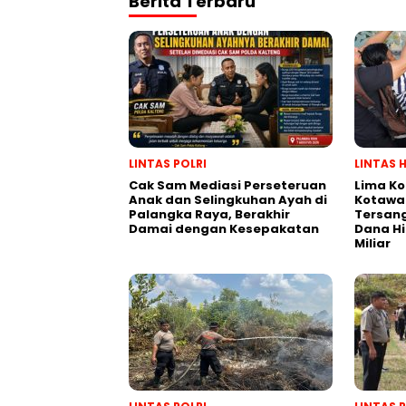
Berita Terbaru
LINTAS POLRI
LINTAS 
Cak Sam Mediasi Perseteruan
Lima Ko
Anak dan Selingkuhan Ayah di
Kotawar
Palangka Raya, Berakhir
Tersan
Damai dengan Kesepakatan
Dana Hi
Miliar