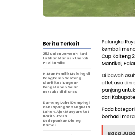
Palangka Raya
Berita Terkait
kembali meno
252 Calon Jemaah Ikuti
Cup Kalteng 
Latihan Manasik Umrah
Mantikei, Pal
PT Alkamila
H. Man Pemilik Molding di
Di bawah asu
Pangkalan Banteng
atlet usia di
Klarifikasi Dugaan
Pengetapan Solar
panjang untu
Bersubsidi di SPBU
dari Kabupate
Damang Lahei Dampingi
Cek Lapangan Sengketa
Pada kategori 
Lahan, Ajak Masyarakat
berhasil merai
Barito Utara
Kedepankan Dialog
Damai
Baca Juga 