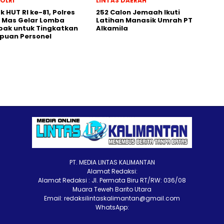
POLRI
LINTAS DAERAH
 HUT RI ke-81, Polres
252 Calon Jemaah Ikuti
 Mas Gelar Lomba
Latihan Manasik Umrah PT
ak untuk Tingkatkan
Alkamila
uan Personel
PT. MEDIA LINTAS KALIMANTAN
Alamat Redaksi:
Alamat Redaksi : Jl. Permata Biru RT/RW: 036/08
Muara Teweh Barito Utara
Email: redaksilintaskalimantan@gmail.com
WhatsApp: