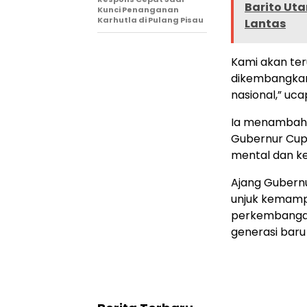
Barito Uta
Kunci Penanganan
Karhutla di Pulang Pisau
Lantas
Kami akan ter
dikembangkan 
nasional,” uca
Ia menambahk
Gubernur Cup
mental dan k
Ajang Gubern
unjuk kemampu
perkembangan
generasi baru