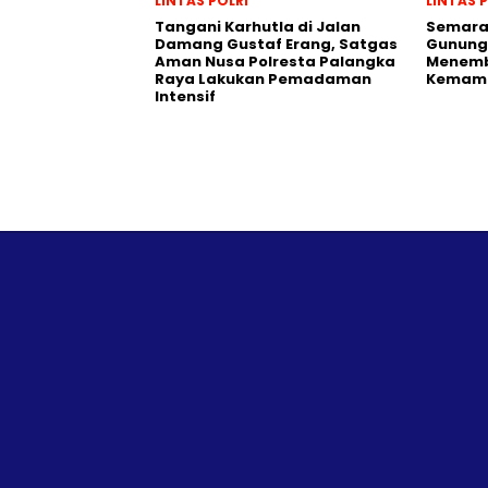
LINTAS POLRI
LINTAS 
Tangani Karhutla di Jalan
Semarak
Damang Gustaf Erang, Satgas
Gunung
Aman Nusa Polresta Palangka
Menemb
Raya Lakukan Pemadaman
Kemamp
Intensif