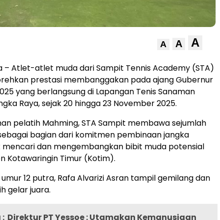
A
A
A
 – Atlet-atlet muda dari Sampit Tennis Academy (STA)
rehkan prestasi membanggakan pada ajang Gubernur
2025 yang berlangsung di Lapangan Tenis Sanaman
angka Raya, sejak 20 hingga 23 November 2025.
han pelatih Mahming, STA Sampit membawa sejumlah
ni sebagai bagian dari komitmen pembinaan jangka
k mencari dan mengembangkan bibit muda potensial
n Kotawaringin Timur (Kotim).
umur 12 putra, Rafa Alvarizi Asran tampil gemilang dan
h gelar juara.
:
Direktur PT Yessoe : Utamakan Kemanusiaan