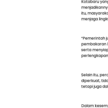
Kotabaru yang
menjadikannya
itu, masyarak
menjaga lingk
“Pemerintah 
pembakaran lah
serta menyiap
perlengkapan
Selain itu, p
diperkuat, t
tetapi juga d
Dalam kesemp