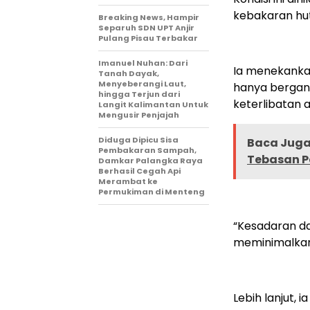
kebakaran hut
Breaking News, Hampir
Separuh SDN UPT Anjir
Pulang Pisau Terbakar
Imanuel Nuhan: Dari
Ia menekanka
Tanah Dayak,
Menyeberangi Laut,
hanya bergan
hingga Terjun dari
keterlibatan a
Langit Kalimantan Untuk
Mengusir Penjajah
Diduga Dipicu Sisa
Baca Juga 
Pembakaran Sampah,
Tebasan P
Damkar Palangka Raya
Berhasil Cegah Api
Merambat ke
Permukiman di Menteng
“Kesadaran d
meminimalkan
Lebih lanjut,