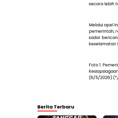
secara lebih t
Melalui apel i
pemerintah, 
sadar bencan
keselamatan 
Foto 1. Pemer
Kesiapsiagaan
(6/5/2026).(*
Berita Terbaru