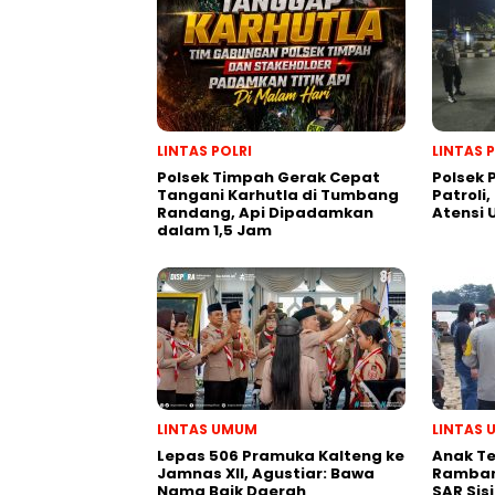
LINTAS POLRI
LINTAS 
Polsek Timpah Gerak Cepat
Polsek
Tangani Karhutla di Tumbang
Patroli,
Randang, Api Dipadamkan
Atensi
dalam 1,5 Jam
LINTAS UMUM
LINTAS
Lepas 506 Pramuka Kalteng ke
Anak T
Jamnas XII, Agustiar: Bawa
Ramban
Nama Baik Daerah
SAR Sis