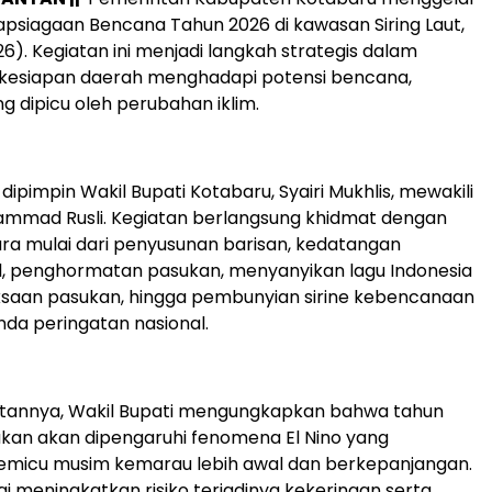
iapsiagaan Bencana Tahun 2026 di kawasan Siring Laut,
6). Kegiatan ini menjadi langkah strategis dalam
esiapan daerah menghadapi potensi bencana,
g dipicu oleh perubahan iklim.
dipimpin Wakil Bupati Kotabaru, Syairi Mukhlis, mewakili
ammad Rusli. Kegiatan berlangsung khidmat dengan
ra mulai dari penyusunan barisan, kedatangan
l, penghormatan pasukan, menyanyikan lagu Indonesia
ksaan pasukan, hingga pembunyian sirine kebencanaan
da peringatan nasional.
annya, Wakil Bupati mengungkapkan bahwa tahun
akan akan dipengaruhi fenomena El Nino yang
emicu musim kemarau lebih awal dan berkepanjangan.
nilai meningkatkan risiko terjadinya kekeringan serta