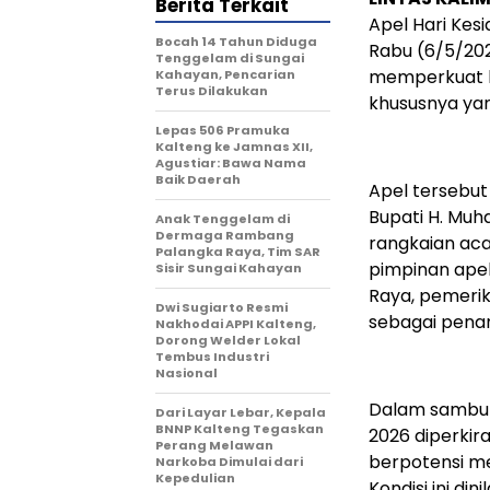
Berita Terkait
Apel Hari Kes
Bocah 14 Tahun Diduga
Rabu (6/5/202
Tenggelam di Sungai
memperkuat k
Kahayan, Pencarian
Terus Dilakukan
khususnya yan
Lepas 506 Pramuka
Kalteng ke Jamnas XII,
Agustiar: Bawa Nama
Baik Daerah
Apel tersebut 
Bupati H. Muh
Anak Tenggelam di
Dermaga Rambang
rangkaian aca
Palangka Raya, Tim SAR
pimpinan ape
Sisir Sungai Kahayan
Raya, pemeri
Dwi Sugiarto Resmi
sebagai penan
Nakhodai APPI Kalteng,
Dorong Welder Lokal
Tembus Industri
Nasional
Dalam sambut
Dari Layar Lebar, Kepala
BNNP Kalteng Tegaskan
2026 diperkir
Perang Melawan
berpotensi m
Narkoba Dimulai dari
Kepedulian
Kondisi ini di