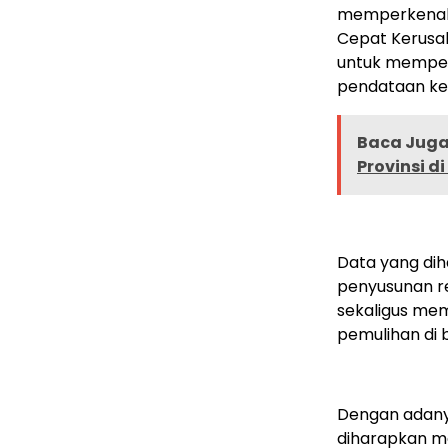
memperkenalka
Cepat Kerusak
untuk memperc
pendataan ke
Baca Juga 
Provinsi d
Data yang diha
penyusunan re
sekaligus me
pemulihan di 
Dengan adany
diharapkan m