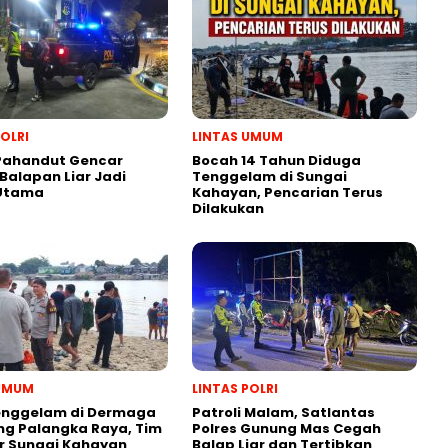
POLRI
LINTAS UMUM
 Pahandut Gencar
Bocah 14 Tahun Diduga
 Balapan Liar Jadi
Tenggelam di Sungai
 Utama
Kahayan, Pencarian Terus
Dilakukan
 UMUM
LINTAS POLRI
enggelam di Dermaga
Patroli Malam, Satlantas
g Palangka Raya, Tim
Polres Gunung Mas Cegah
ir Sungai Kahayan
Balap Liar dan Tertibkan