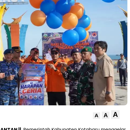
A
A
A
MANTAN ||
Pemerintah Kabupaten Kotabaru menggelar