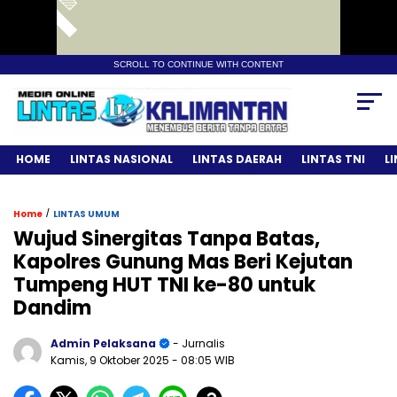
SCROLL TO CONTINUE WITH CONTENT
HOME
LINTAS NASIONAL
LINTAS DAERAH
LINTAS TNI
L
/
Home
LINTAS UMUM
Wujud Sinergitas Tanpa Batas,
Kapolres Gunung Mas Beri Kejutan
Tumpeng HUT TNI ke-80 untuk
Dandim
Admin Pelaksana
- Jurnalis
Kamis, 9 Oktober 2025
- 08:05 WIB