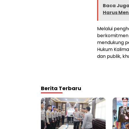
Baca Juga 
Harus Me
Melalui pengh
berkomitmen a
mendukung pe
Hukum Kalima
dan publik, k
Berita Terbaru