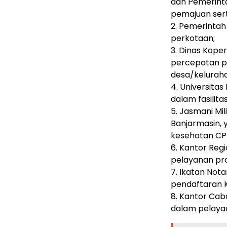
dan Pemerinta
pemajuan sert
2. Pemerintah
perkotaan;
3. Dinas Koper
percepatan pe
desa/keluraha
4. Universitas
dalam fasilit
5. Jasmani Mil
Banjarmasin,
kesehatan CP
6. Kantor Reg
pelayanan pro
7. Ikatan Nota
pendaftaran K
8. Kantor Cab
dalam pelayan