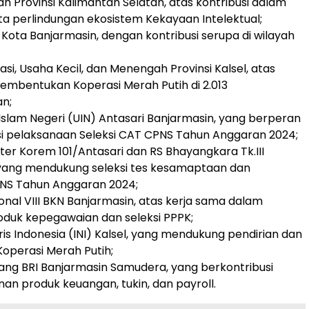
h Provinsi Kalimantan Selatan, atas kontribusi dalam
a perlindungan ekosistem Kekayaan Intelektual;
 Kota Banjarmasin, dengan kontribusi serupa di wilayah
asi, Usaha Kecil, dan Menengah Provinsi Kalsel, atas
mbentukan Koperasi Merah Putih di 2.013
n;
 Islam Negeri (UIN) Antasari Banjarmasin, yang berperan
asi pelaksanaan Seleksi CAT CPNS Tahun Anggaran 2024;
iter Korem 101/Antasari dan RS Bhayangkara Tk.III
 yang mendukung seleksi tes kesamaptaan dan
NS Tahun Anggaran 2024;
ional VIII BKN Banjarmasin, atas kerja sama dalam
duk kepegawaian dan seleksi PPPK;
ris Indonesia (INI) Kalsel, yang mendukung pendirian dan
operasi Merah Putih;
ang BRI Banjarmasin Samudera, yang berkontribusi
an produk keuangan, tukin, dan payroll.