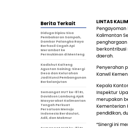
LINTAS KALIM
Berita Terkait
Pengayoman k
Diduga Dipicu Sisa
Kalimantan S
Pembakaran Sampah,
penghargaan k
Damkar Palangka Raya
Berhasil Cegah Api
berkontribus
Merambat ke
Permukiman di Menteng
daerah.
Kadishut Kalteng
Penyerahan p
Agustan Saining: Sinergi
Desa dan Kelurahan
Kanwil Kemenk
Jadi Kunci Pembangunan
Berkelanjutan
Kepala Kanto
Inspektur Up
Semangat HUT ke-81 RI,
Davidson Lambung Ajak
merupakan ben
Masyarakat Kalimantan
Tengah Perkuat
Kementerian 
Persatuan Menuju
pendidikan, du
Indonesia Berdaulat,
Adil, dan Makmur
“Sinergi ini 