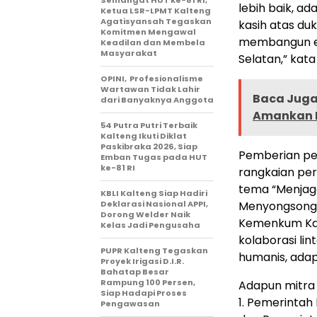
Semangat HUT ke-81 RI,
lebih baik, a
Ketua LSR-LPMT Kalteng
Agatisyansah Tegaskan
kasih atas d
Komitmen Mengawal
membangun ek
Keadilan dan Membela
Masyarakat
Selatan,” kata
OPINI, Profesionalisme
Wartawan Tidak Lahir
Baca Juga 
dari Banyaknya Anggota
Amankan D
54 Putra Putri Terbaik
Kalteng Ikuti Diklat
Paskibraka 2026, Siap
Pemberian pen
Emban Tugas pada HUT
ke-81 RI
rangkaian pe
tema “Menjag
KBLI Kalteng Siap Hadiri
Deklarasi Nasional APPI,
Menyongsong 
Dorong Welder Naik
Kemenkum Kal
Kelas Jadi Pengusaha
kolaborasi l
PUPR Kalteng Tegaskan
humanis, adap
Proyek Irigasi D.I.R.
Bahatap Besar
Rampung 100 Persen,
Adapun mitra
Siap Hadapi Proses
1. Pemerintah
Pengawasan