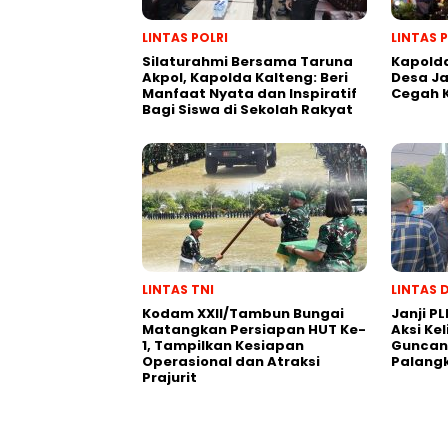
LINTAS POLRI
LINTAS 
Silaturahmi Bersama Taruna
Kapolda
Akpol, Kapolda Kalteng: Beri
Desa J
Manfaat Nyata dan Inspiratif
Cegah 
Bagi Siswa di Sekolah Rakyat
LINTAS TNI
LINTAS 
Kodam XXII/Tambun Bungai
Janji PL
Matangkan Persiapan HUT Ke-
Aksi Ke
1, Tampilkan Kesiapan
Guncang
Operasional dan Atraksi
Palang
Prajurit