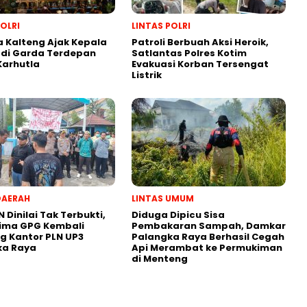
POLRI
LINTAS POLRI
 Kalteng Ajak Kepala
Patroli Berbuah Aksi Heroik,
adi Garda Terdepan
Satlantas Polres Kotim
Karhutla
Evakuasi Korban Tersengat
Listrik
DAERAH
LINTAS UMUM
N Dinilai Tak Terbukti,
Diduga Dipicu Sisa
lima GPG Kembali
Pembakaran Sampah, Damkar
 Kantor PLN UP3
Palangka Raya Berhasil Cegah
ka Raya
Api Merambat ke Permukiman
di Menteng