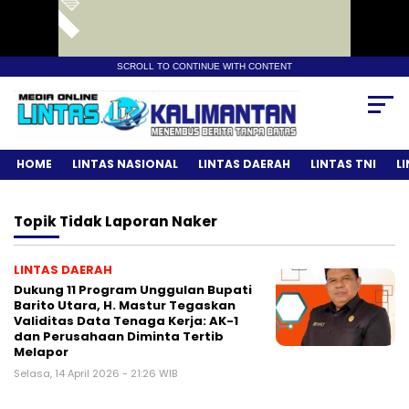
SCROLL TO CONTINUE WITH CONTENT
HOME
LINTAS NASIONAL
LINTAS DAERAH
LINTAS TNI
L
Topik
Tidak Laporan Naker
LINTAS DAERAH
Dukung 11 Program Unggulan Bupati
Barito Utara, H. Mastur Tegaskan
Validitas Data Tenaga Kerja: AK-1
dan Perusahaan Diminta Tertib
Melapor
Selasa, 14 April 2026 - 21:26 WIB