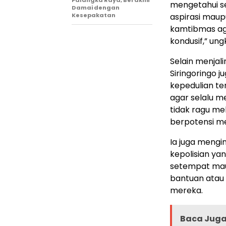
mengetahui se
Damai dengan
Kesepakatan
aspirasi mau
kamtibmas aga
kondusif,” un
Selain menjal
Siringoringo 
kepedulian te
agar selalu 
tidak ragu m
berpotensi m
Ia juga meng
kepolisian y
setempat mau
bantuan atau
mereka.
Baca Juga 