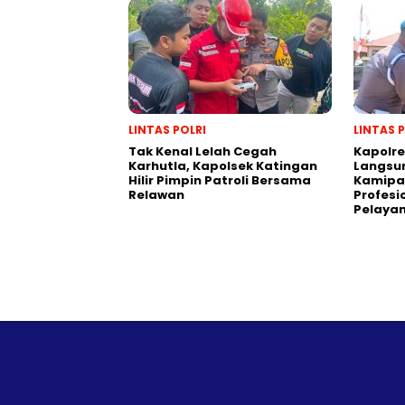
LINTAS POLRI
LINTAS 
Tak Kenal Lelah Cegah
Kapolre
Karhutla, Kapolsek Katingan
Langsu
Hilir Pimpin Patroli Bersama
Kamipa
Relawan
Profesi
Pelayan