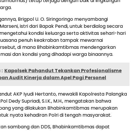
amtibmas) tetap terjaga dengan baik di lingkungan
arga.
annya, Brigpol U. O. Siringoringo menyambangi
arseni, istri dari Bapak Pendi, untuk berdialog secara
mengetahui kondisi keluarga serta aktivitas sehari-hari
i. Suasana penuh keakraban tampak mewarnai
rsebut, di mana Bhabinkamtibmas mendengarkan
rmasi dan kondisi yang dihadapi warga binaannya.
:
Kapolsek Pahandut Tekankan Profesionalisme
an Audit Kinerja dalam Apel Pagi Personel
ndut AKP Iyudi Hertanto, mewakili Kapolresta Palangka
ol Dedy Supriadi, S.I.K., M.H., mengatakan bahwa
bang yang dilakukan Bhabinkamtibmas merupakan
ntuk nyata kehadiran Polri di tengah masyarakat.
iatan sambang dan DDS, Bhabinkamtibmas dapat