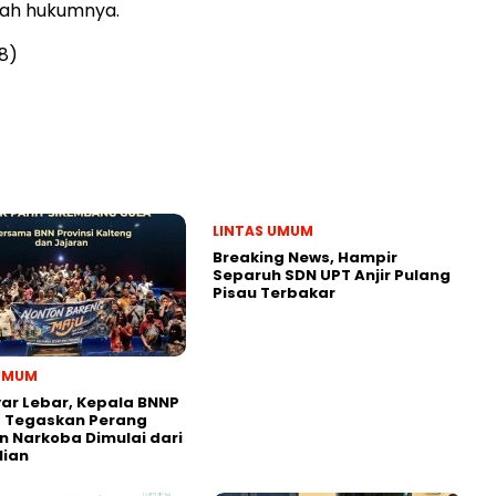
yah hukumnya.
8)
LINTAS UMUM
Breaking News, Hampir
Separuh SDN UPT Anjir Pulang
Pisau Terbakar
 UMUM
yar Lebar, Kepala BNNP
g Tegaskan Perang
 Narkoba Dimulai dari
lian