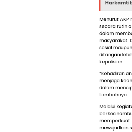
Harkamtib
Menurut AKP I
secara rutin 
dalam memban
masyarakat. 
sosial maupu
ditangani leb
kepolisian.
“Kehadiran an
menjaga keama
dalam mencipt
tambahnya.
Melalui kegia
berkesinambu
memperkuat k
mewujudkan s