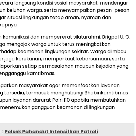
cara langsung kondisi sosial masyarakat, mendengar
pun keluhan warga, serta menyampaikan pesan-pesan
r situasi lingkungan tetap aman, nyaman dan
gkapnya.
in komunikasi dan mempererat silaturahmi, Brigpol U. O.
juga mengajak warga untuk terus meningkatkan
rhadap keamanan lingkungan sekitar. Warga diimbau
menjaga kerukunan, memperkuat kebersamaan, serta
elaporkan setiap permasalahan maupun kejadian yang
engganggu kamtibmas.
ingatkan masyarakat agar memanfaatkan layanan
ang tersedia, termasuk menghubungi Bhabinkamtibmas
pun layanan darurat Polri 110 apabila membutuhkan
 menemukan gangguan keamanan di lingkungan
:
Polsek Pahandut Intensifkan Patroli