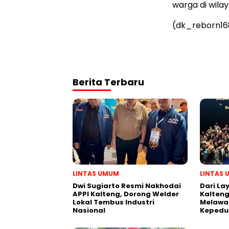
warga di wila
(dk_reborn16
Berita Terbaru
LINTAS UMUM
LINTAS
Dwi Sugiarto Resmi Nakhodai
Dari La
APPI Kalteng, Dorong Welder
Kalten
Lokal Tembus Industri
Melawan
Nasional
Kepedu