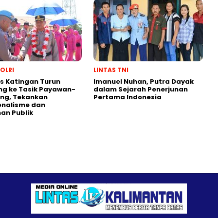
POLRI
LINTAS TNI
s Katingan Turun
Imanuel Nuhan, Putra Dayak
ng ke Tasik Payawan-
dalam Sejarah Penerjunan
ng, Tekankan
Pertama Indonesia
onalisme dan
an Publik