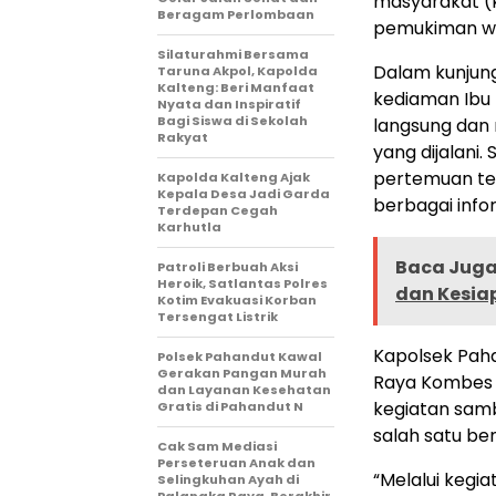
masyarakat (k
Beragam Perlombaan
pemukiman w
Silaturahmi Bersama
Dalam kunjung
Taruna Akpol, Kapolda
Kalteng: Beri Manfaat
kediaman Ibu M
Nyata dan Inspiratif
Bagi Siswa di Sekolah
langsung dan 
Rakyat
yang dijalan
pertemuan te
Kapolda Kalteng Ajak
Kepala Desa Jadi Garda
berbagai info
Terdepan Cegah
Karhutla
Baca Juga 
Patroli Berbuah Aksi
Heroik, Satlantas Polres
dan Kesiap
Kotim Evakuasi Korban
Tersengat Listrik
Kapolsek Paha
Polsek Pahandut Kawal
Gerakan Pangan Murah
Raya Kombes P
dan Layanan Kesehatan
kegiatan sam
Gratis di Pahandut N
salah satu be
Cak Sam Mediasi
Perseteruan Anak dan
“Melalui keg
Selingkuhan Ayah di
Palangka Raya, Berakhir