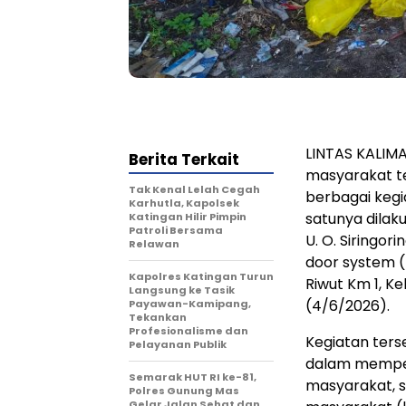
LINTAS KALIMA
Berita Terkait
masyarakat te
Tak Kenal Lelah Cegah
berbagai keg
Karhutla, Kapolsek
satunya dilak
Katingan Hilir Pimpin
Patroli Bersama
U. O. Siringo
Relawan
door system (
Kapolres Katingan Turun
Riwut Km 1, K
Langsung ke Tasik
(4/6/2026).
Payawan-Kamipang,
Tekankan
Profesionalisme dan
Kegiatan ters
Pelayanan Publik
dalam memper
Semarak HUT RI ke-81,
masyarakat, s
Polres Gunung Mas
Gelar Jalan Sehat dan