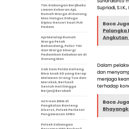
Suhardianto m
Tim Gabungan Berjibaku
Supriadi, S.I.K
Lawan Kobaran Api,
Rumah Warga di Gunung
Mas Hangus Diduga
Dipicu Genset Saat PLN
Baca Juga 
Padam
Palangka 
Angkutan 
Api Melalap Rumah
Warga Petak
Bahandang, Polisi-TNI
dan Warga Sinergi
Padamkan Kebakaran di
Gunung Mas
Dalam pelaks
Cak Sam Polda Kalteng
dan menyampa
Bina Anak SD yang Kerap
Melawan Orang Tua dan
menjaga keam
Merokok, Berhasil
terhadap kondi
Sentuh Hati hingga
Berjanji Berubah
Antrean BBM di
Baca Juga 
Pangkalan Banteng
Bhayangka
Disorot, Polsek Perketat
Pengawasan SPBU
Polsek Sabangau
Bersama MPA Berhasil