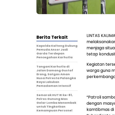
LINTAS KALIMA
Berita Terkait
melaksanakan
Kapolda Kalteng Dukung
menjaga situ
Pemuda Ansor Jadi
tetap kondus
Garda Terdepan
Pencegahan Karhutla
Kegiatan ter
Tangani Karhutla di
warga guna m
Jalan Damang Gustaf
Erang, Satgas Aman
perkembangan 
Nusa Polresta Palangka
Raya Lakukan
Pemadaman Intensif
Semarak HUT RI ke-81,
“Patroli sam
Polres Gunung Mas
dengan masyar
Gelar Lomba Menembak
untuk Tingkatkan
kamtibmas di 
Kemampuan Personel