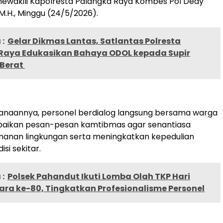
ewakili Kapolresta Palangka Raya Kombes Pol Dedy
., M.H., Minggu (24/5/2026).
:
Gelar Dikmas Lantas, Satlantas Polresta
Raya Edukasikan Bahaya ODOL kepada Supir
Berat
anaannya, personel berdialog langsung bersama warga
ikan pesan-pesan kamtibmas agar senantiasa
anan lingkungan serta meningkatkan kepedulian
si sekitar.
:
Polsek Pahandut Ikuti Lomba Olah TKP Hari
ra ke-80, Tingkatkan Profesionalisme Personel