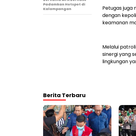
Padamkan Hotspot di
Petugas juga
Kalampangan
dengan kepol
keamanan mau
Melalui patro
sinergi yang
lingkungan y
Berita Terbaru