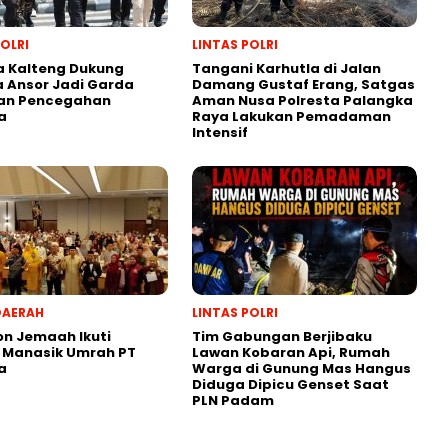
POLRI
LINTAS POLRI
a Kalteng Dukung
Tangani Karhutla di Jalan
 Ansor Jadi Garda
Damang Gustaf Erang, Satgas
an Pencegahan
Aman Nusa Polresta Palangka
a
Raya Lakukan Pemadaman
Intensif
DAERAH
LINTAS POLRI
on Jemaah Ikuti
Tim Gabungan Berjibaku
 Manasik Umrah PT
Lawan Kobaran Api, Rumah
a
Warga di Gunung Mas Hangus
Diduga Dipicu Genset Saat
PLN Padam