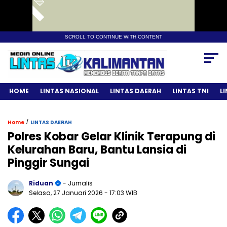
SCROLL TO CONTINUE WITH CONTENT
HOME
LINTAS NASIONAL
LINTAS DAERAH
LINTAS TNI
L
/
Home
LINTAS DAERAH
Polres Kobar Gelar Klinik Terapung di
Kelurahan Baru, Bantu Lansia di
Pinggir Sungai
Riduan
- Jurnalis
Selasa, 27 Januari 2026
- 17:03 WIB