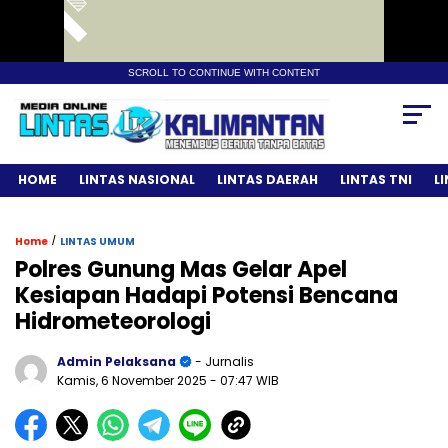
SCROLL TO CONTINUE WITH CONTENT
HOME
LINTAS NASIONAL
LINTAS DAERAH
LINTAS TNI
L
/
Home
LINTAS UMUM
Polres Gunung Mas Gelar Apel
Kesiapan Hadapi Potensi Bencana
Hidrometeorologi
Admin Pelaksana
- Jurnalis
Kamis, 6 November 2025
- 07:47 WIB