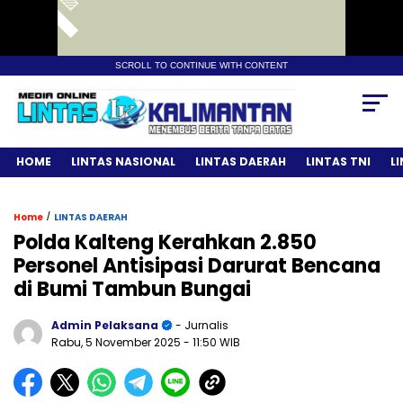
SCROLL TO CONTINUE WITH CONTENT
HOME
LINTAS NASIONAL
LINTAS DAERAH
LINTAS TNI
L
/
Home
LINTAS DAERAH
Polda Kalteng Kerahkan 2.850
Personel Antisipasi Darurat Bencana
di Bumi Tambun Bungai
Admin Pelaksana
- Jurnalis
Rabu, 5 November 2025
- 11:50 WIB