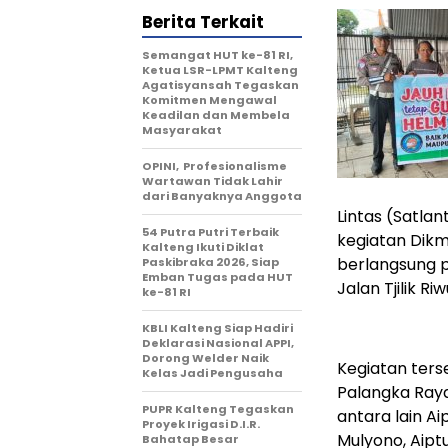
Berita Terkait
Semangat HUT ke-81 RI,
Ketua LSR-LPMT Kalteng
Agatisyansah Tegaskan
Komitmen Mengawal
Keadilan dan Membela
Masyarakat
OPINI, Profesionalisme
Wartawan Tidak Lahir
dari Banyaknya Anggota
Lintas (Satla
54 Putra Putri Terbaik
kegiatan Dikm
Kalteng Ikuti Diklat
berlangsung p
Paskibraka 2026, Siap
Emban Tugas pada HUT
Jalan Tjilik R
ke-81 RI
KBLI Kalteng Siap Hadiri
Deklarasi Nasional APPI,
Dorong Welder Naik
Kegiatan ters
Kelas Jadi Pengusaha
Palangka Raya
PUPR Kalteng Tegaskan
antara lain Ai
Proyek Irigasi D.I.R.
Mulyono, Aiptu
Bahatap Besar