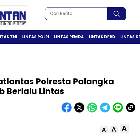
NTAS TNI
LINTAS POLRI
LINTAS PEMDA
LINTAS DPRD
LINTAS K
atlantas Polresta Palangka
 Berlalu Lintas
A
A
A