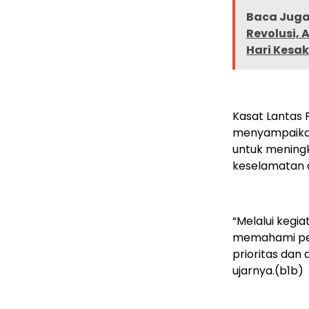
Baca Juga 
Revolusi, 
Hari Kesak
Kasat Lantas P
menyampaikan
untuk mening
keselamatan di
“Melalui kegi
memahami pent
prioritas dan 
ujarnya.(b1b)