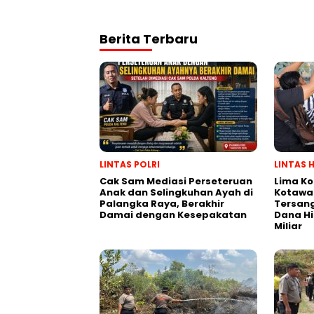
Berita Terbaru
LINTAS POLRI
LINTAS 
Cak Sam Mediasi Perseteruan
Lima Ko
Anak dan Selingkuhan Ayah di
Kotawar
Palangka Raya, Berakhir
Tersan
Damai dengan Kesepakatan
Dana Hi
Miliar