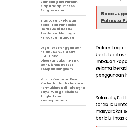
Rampung 100 Persen,
Siap Hadapi Proses
Pengawasan
Baca Juga 
Polresta 
Bias Layar: Relawan
Kebajikan Pancasila
Harus Jadi Garda
Terdepan Menjaga
Persatuan Bangsa
Dalam kegiata
Legalitas Penggunaan
Pelabuhan Jelapat
berlalu linta
untuk CPO
Dipertanyakan, PT BKI
imbauan kepa
dan Dishub Barsel
selama berada
Kompak Bungkam
penggunaan h
Musim Kemarau Picu
Karhutla dan Kebakaran
Permukiman di Palangka
Raya, Warga Diminta
Tingkatkan
Selain itu, S
Kewaspadaan
tertib lalu l
masyarakat s
berlalu linta