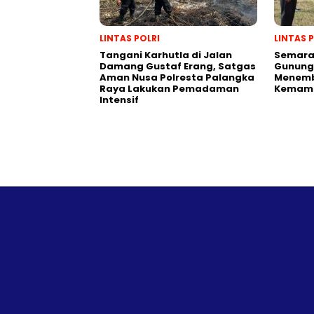
LINTAS POLRI
LINTAS 
Tangani Karhutla di Jalan
Semarak
Damang Gustaf Erang, Satgas
Gunung
Aman Nusa Polresta Palangka
Menemb
Raya Lakukan Pemadaman
Kemamp
Intensif