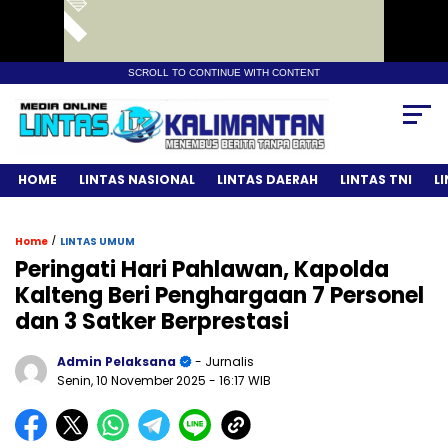
SCROLL TO CONTINUE WITH CONTENT
HOME
LINTAS NASIONAL
LINTAS DAERAH
LINTAS TNI
L
/
Home
LINTAS UMUM
Peringati Hari Pahlawan, Kapolda
Kalteng Beri Penghargaan 7 Personel
dan 3 Satker Berprestasi
Admin Pelaksana
- Jurnalis
Senin, 10 November 2025
- 16:17 WIB