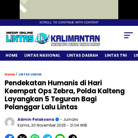
SCROLL TO CONTINUE WITH CONTENT
HOME
LINTAS NASIONAL
LINTAS DAERAH
LINTAS TNI
L
/
Home
LINTAS UMUM
Pendekatan Humanis di Hari
Keempat Ops Zebra, Polda Kalteng
Layangkan 5 Teguran Bagi
Pelanggar Lalu Lintas
Admin Pelaksana
- Jurnalis
Kamis, 20 November 2025
- 21:04 WIB