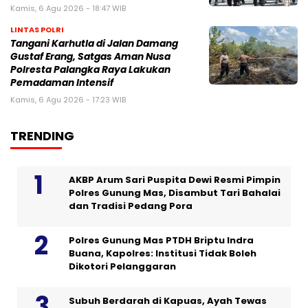
Kamis, 6 Agu 2026 - 18:47 WIB
LINTAS POLRI
Tangani Karhutla di Jalan Damang
Gustaf Erang, Satgas Aman Nusa
Polresta Palangka Raya Lakukan
Pemadaman Intensif
Kamis, 6 Agu 2026 - 17:23 WIB
TRENDING
AKBP Arum Sari Puspita Dewi Resmi Pimpin
Polres Gunung Mas, Disambut Tari Bahalai
dan Tradisi Pedang Pora
Polres Gunung Mas PTDH Briptu Indra
Buana, Kapolres: Institusi Tidak Boleh
Dikotori Pelanggaran
Subuh Berdarah di Kapuas, Ayah Tewas