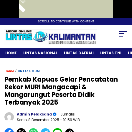
SCROLL TO CONTINUE WITH CONTENT
HOME
LINTAS NASIONAL
LINTAS DAERAH
LINTAS TNI
L
/
Home
LINTAS UMUM
Pemkab Kapuas Gelar Pencatatan
Rekor MURI Mangacapi &
Mangarungut Peserta Didik
Terbanyak 2025
Admin Pelaksana
- Jurnalis
Senin, 8 Desember 2025
- 10:59 WIB