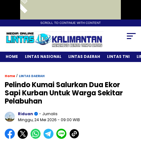
SCROLL TO CONTINUE WITH CONTENT
HOME
LINTAS NASIONAL
LINTAS DAERAH
LINTAS TNI
L
/
Home
LINTAS DAERAH
Pelindo Kumai Salurkan Dua Ekor
Sapi Kurban Untuk Warga Sekitar
Pelabuhan
Riduan
- Jurnalis
Minggu, 24 Mei 2026
- 09:00 WIB