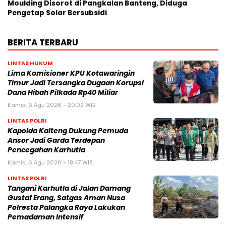
Moulding Disorot di Pangkalan Banteng, Diduga
Pengetap Solar Bersubsidi
BERITA TERBARU
LINTAS HUKUM
Lima Komisioner KPU Kotawaringin
Timur Jadi Tersangka Dugaan Korupsi
Dana Hibah Pilkada Rp40 Miliar
Kamis, 6 Agu 2026 - 20:02 WIB
LINTAS POLRI
Kapolda Kalteng Dukung Pemuda
Ansor Jadi Garda Terdepan
Pencegahan Karhutla
Kamis, 6 Agu 2026 - 18:47 WIB
LINTAS POLRI
Tangani Karhutla di Jalan Damang
Gustaf Erang, Satgas Aman Nusa
Polresta Palangka Raya Lakukan
Pemadaman Intensif