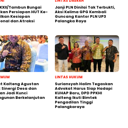
TNI
LINTAS DAERAH
XXII/Tambun Bungai
Janji PLN Dinilai Tak Terbukti,
kan Persiapan HUT Ke-
Aksi Kelima GPG Kembali
ilkan Kesiapan
Guncang Kantor PLN UP3
onal dan Atraksi
Palangka Raya
 UMUM
LINTAS HUKUM
t Kalteng Agustan
Suriansyah Halim Tegaskan
: Sinergi Desa dan
Advokat Harus Siap Hadapi
an Jadi Kunci
KUHAP Baru, DPD PPKHI
gunan Berkelanjutan
Kalteng Ikuti Bimtek
Pengadilan Tinggi
Palangkaraya