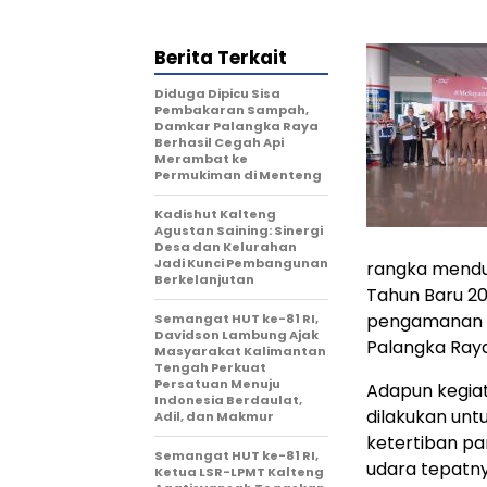
Berita Terkait
Diduga Dipicu Sisa
Pembakaran Sampah,
Damkar Palangka Raya
Berhasil Cegah Api
Merambat ke
Permukiman di Menteng
Kadishut Kalteng
Agustan Saining: Sinergi
Desa dan Kelurahan
Jadi Kunci Pembangunan
rangka menduk
Berkelanjutan
Tahun Baru 2
pengamanan d
Semangat HUT ke-81 RI,
Davidson Lambung Ajak
Palangka Raya
Masyarakat Kalimantan
Tengah Perkuat
Persatuan Menuju
Adapun kegia
Indonesia Berdaulat,
dilakukan un
Adil, dan Makmur
ketertiban p
Semangat HUT ke-81 RI,
udara tepatnya
Ketua LSR-LPMT Kalteng