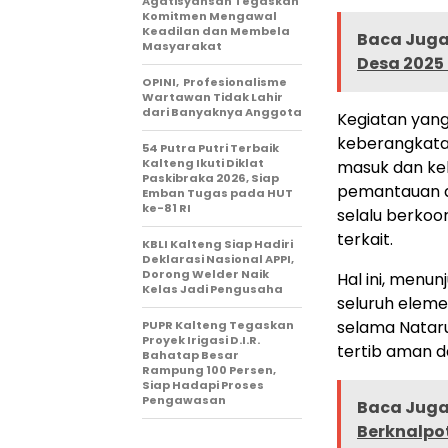
Agatisyansah Tegaskan
Komitmen Mengawal
Keadilan dan Membela
Baca Juga 
Masyarakat
Desa 2025
OPINI, Profesionalisme
Wartawan Tidak Lahir
dari Banyaknya Anggota
Kegiatan yang
keberangkata
54 Putra Putri Terbaik
Kalteng Ikuti Diklat
masuk dan kel
Paskibraka 2026, Siap
pemantauan a
Emban Tugas pada HUT
ke-81 RI
selalu berkoo
terkait.
KBLI Kalteng Siap Hadiri
Deklarasi Nasional APPI,
Dorong Welder Naik
Hal ini, menu
Kelas Jadi Pengusaha
seluruh elem
selama Nataru
PUPR Kalteng Tegaskan
Proyek Irigasi D.I.R.
tertib aman d
Bahatap Besar
Rampung 100 Persen,
Siap Hadapi Proses
Pengawasan
Baca Juga 
Berknalpo