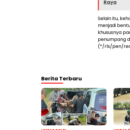
Raya
Selain itu, k
menjadi bent
khususnya pad
penumpang di 
(*/rls/pen/re
Berita Terbaru