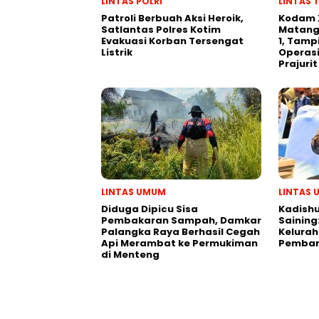
LINTAS POLRI
LINTAS 
Patroli Berbuah Aksi Heroik,
Kodam 
Satlantas Polres Kotim
Matang
Evakuasi Korban Tersengat
1, Tamp
Listrik
Operasi
Prajurit
LINTAS UMUM
LINTAS
Diduga Dipicu Sisa
Kadishu
Pembakaran Sampah, Damkar
Saining
Palangka Raya Berhasil Cegah
Kelurah
Api Merambat ke Permukiman
Pemban
di Menteng