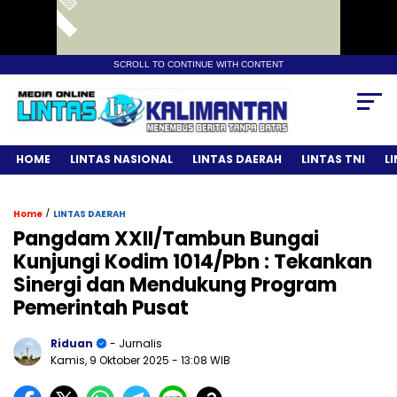
SCROLL TO CONTINUE WITH CONTENT
HOME
LINTAS NASIONAL
LINTAS DAERAH
LINTAS TNI
L
/
Home
LINTAS DAERAH
Pangdam XXII/Tambun Bungai
Kunjungi Kodim 1014/Pbn : Tekankan
Sinergi dan Mendukung Program
Pemerintah Pusat
Riduan
- Jurnalis
Kamis, 9 Oktober 2025
- 13:08 WIB