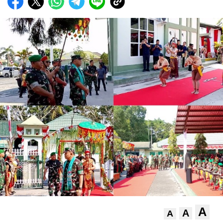
A
A
A