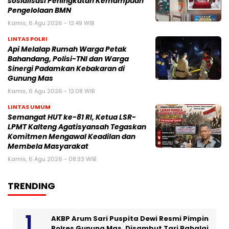
sosialisasi Peningkatan Kemampuan
Pengelolaan BMN
Kamis, 6 Agu 2026 - 12:49 WIB
LINTAS POLRI
Api Melalap Rumah Warga Petak
Bahandang, Polisi-TNI dan Warga
Sinergi Padamkan Kebakaran di
Gunung Mas
Kamis, 6 Agu 2026 - 12:08 WIB
LINTAS UMUM
Semangat HUT ke-81 RI, Ketua LSR-
LPMT Kalteng Agatisyansah Tegaskan
Komitmen Mengawal Keadilan dan
Membela Masyarakat
Kamis, 6 Agu 2026 - 08:33 WIB
TRENDING
AKBP Arum Sari Puspita Dewi Resmi Pimpin
Polres Gunung Mas, Disambut Tari Bahalai