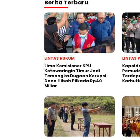
Berita Terbaru
LINTAS HUKUM
LINTAS 
Lima Komisioner KPU
Kapold
Kotawaringin Timur Jadi
Pemuda
Tersangka Dugaan Korupsi
Terdep
Dana Hibah Pilkada Rp40
Karhutl
Miliar