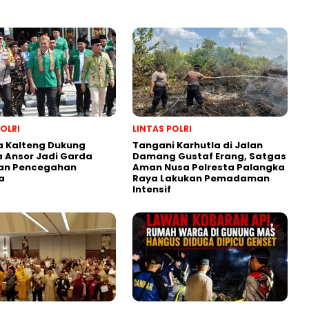
POLRI
LINTAS POLRI
a Kalteng Dukung
Tangani Karhutla di Jalan
 Ansor Jadi Garda
Damang Gustaf Erang, Satgas
an Pencegahan
Aman Nusa Polresta Palangka
a
Raya Lakukan Pemadaman
Intensif