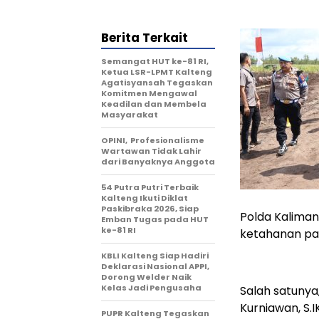
Berita Terkait
Semangat HUT ke-81 RI,
Ketua LSR-LPMT Kalteng
Agatisyansah Tegaskan
Komitmen Mengawal
Keadilan dan Membela
Masyarakat
OPINI, Profesionalisme
Wartawan Tidak Lahir
dari Banyaknya Anggota
54 Putra Putri Terbaik
Kalteng Ikuti Diklat
Paskibraka 2026, Siap
Polda Kalima
Emban Tugas pada HUT
ke-81 RI
ketahanan pan
KBLI Kalteng Siap Hadiri
Deklarasi Nasional APPI,
Dorong Welder Naik
Kelas Jadi Pengusaha
Salah satunya,
Kurniawan, S.I
PUPR Kalteng Tegaskan