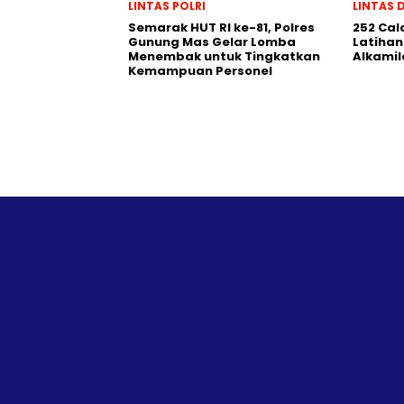
LINTAS POLRI
LINTAS 
Semarak HUT RI ke-81, Polres
252 Cal
Gunung Mas Gelar Lomba
Latihan
Menembak untuk Tingkatkan
Alkamil
Kemampuan Personel