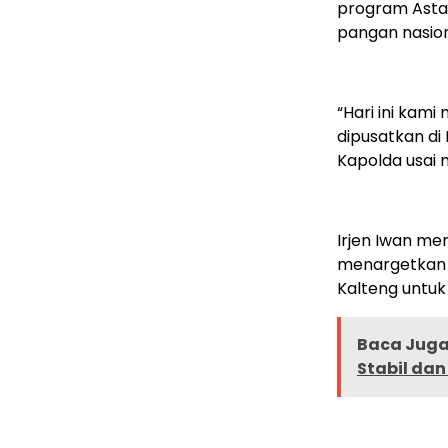
program Asta 
pangan nasion
“Hari ini kam
dipusatkan di 
Kapolda usai
Irjen Iwan me
menargetkan 13
Kalteng untuk
Baca Juga 
Stabil da