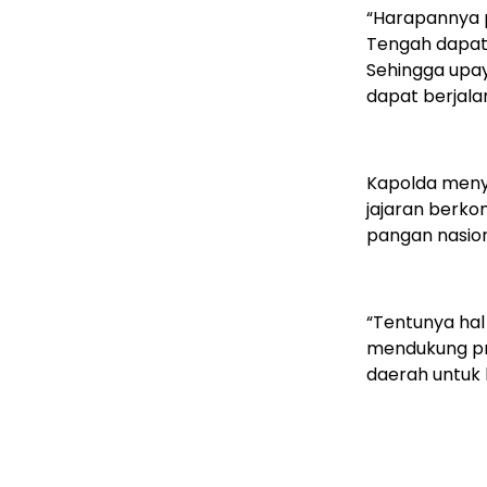
“Harapannya pa
Tengah dapat 
Sehingga upa
dapat berjalan
Kapolda menye
jajaran berk
pangan nasion
“Tentunya hal 
mendukung pro
daerah untuk 