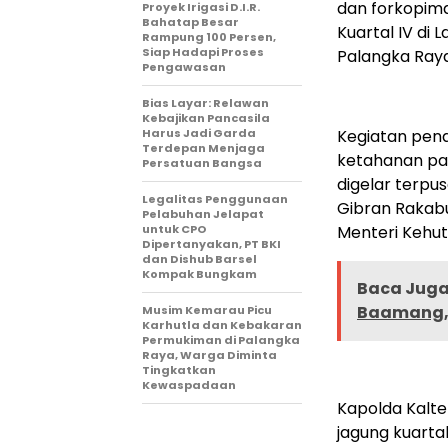
dan forkopim
Proyek Irigasi D.I.R.
Bahatap Besar
Kuartal IV di 
Rampung 100 Persen,
Siap Hadapi Proses
Palangka Raya
Pengawasan
Bias Layar: Relawan
Kebajikan Pancasila
Harus Jadi Garda
Kegiatan pen
Terdepan Menjaga
ketahanan pang
Persatuan Bangsa
digelar terpus
Legalitas Penggunaan
Gibran Rakabu
Pelabuhan Jelapat
untuk CPO
Menteri Kehu
Dipertanyakan, PT BKI
dan Dishub Barsel
Kompak Bungkam
Baca Juga 
Baamang, 
Musim Kemarau Picu
Karhutla dan Kebakaran
Permukiman di Palangka
Raya, Warga Diminta
Tingkatkan
Kewaspadaan
Kapolda Kal
jagung kuarta