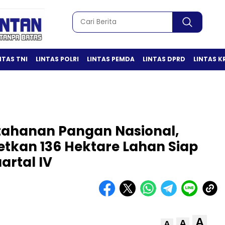
NTAS TNI
LINTAS POLRI
LINTAS PEMDA
LINTAS DPRD
LINTAS K
ahanan Pangan Nasional,
etkan 136 Hektare Lahan Siap
artal IV
A
A
A