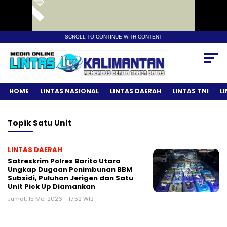
SCROLL TO CONTINUE WITH CONTENT
HOME
LINTAS NASIONAL
LINTAS DAERAH
LINTAS TNI
L
Topik
Satu Unit
LINTAS DAERAH
Satreskrim Polres Barito Utara
Ungkap Dugaan Penimbunan BBM
Subsidi, Puluhan Jerigen dan Satu
Unit Pick Up Diamankan
Jumat, 15 Mei 2026 - 17:52 WIB