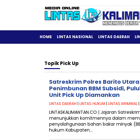
HOME
LINTAS NASIONAL
LINTAS DAERAH
LI
Topik
Pick Up
Satreskrim Polres Barito Uta
Penimbunan BBM Subsidi, Pulu
Unit Pick Up Diamankan
LINTAS DAERAH
|
LINTAS HUKUM
|
LINTAS KRIMINAL
|
LINTASKALIMANTAN.CO | Jajaran Satreskrim
menunjukkan komitmennya dalam membe
penyalahgunaan bahan bakar minyak (BBM
hukum Kabupaten…