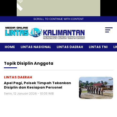
SCROLL TO CONTINUE WITH CONTENT
HOME
LINTAS NASIONAL
LINTAS DAERAH
LINTAS TNI
L
Topik
Disiplin Anggota
LINTAS DAERAH
Apel Pagi, Polsek Timpah Tekankan
Disiplin dan Kesiapan Personel
Senin, 12 Januari 2026 - 10:05 WIB