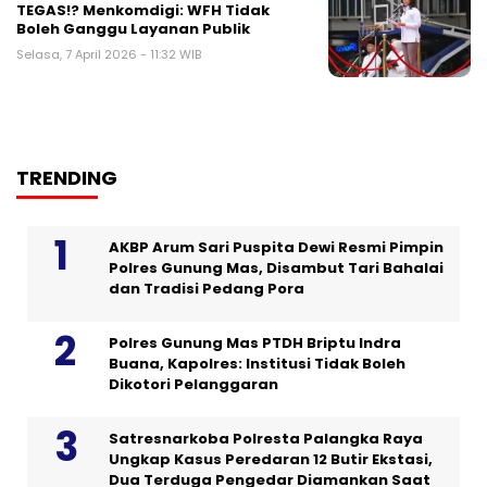
TEGAS!? Menkomdigi: WFH Tidak
Boleh Ganggu Layanan Publik
Selasa, 7 April 2026 - 11:32 WIB
TRENDING
AKBP Arum Sari Puspita Dewi Resmi Pimpin
Polres Gunung Mas, Disambut Tari Bahalai
dan Tradisi Pedang Pora
Polres Gunung Mas PTDH Briptu Indra
Buana, Kapolres: Institusi Tidak Boleh
Dikotori Pelanggaran
Satresnarkoba Polresta Palangka Raya
Ungkap Kasus Peredaran 12 Butir Ekstasi,
Dua Terduga Pengedar Diamankan Saat