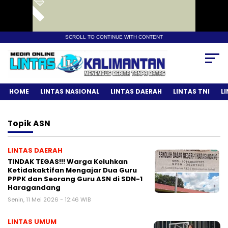
SCROLL TO CONTINUE WITH CONTENT
HOME
LINTAS NASIONAL
LINTAS DAERAH
LINTAS TNI
L
Topik
ASN
LINTAS DAERAH
TINDAK TEGAS!!! Warga Keluhkan
Ketidakaktifan Mengajar Dua Guru
PPPK dan Seorang Guru ASN di SDN-1
Haragandang
Senin, 11 Mei 2026 - 12:46 WIB
LINTAS UMUM