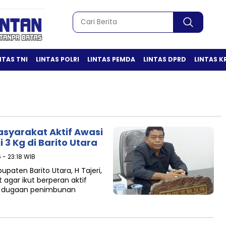
NTAS TNI
LINTAS POLRI
LINTAS PEMDA
LINTAS DPRD
LINTAS K
asyarakat Aktif Awasi
3 Kg di Barito Utara
6 - 23:18 WIB
aten Barito Utara, H Tajeri,
gar ikut berperan aktif
p dugaan penimbunan