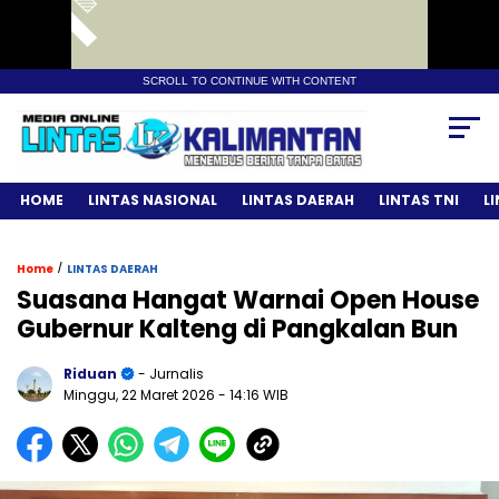
SCROLL TO CONTINUE WITH CONTENT
HOME
LINTAS NASIONAL
LINTAS DAERAH
LINTAS TNI
L
/
Home
LINTAS DAERAH
Suasana Hangat Warnai Open House
Gubernur Kalteng di Pangkalan Bun
Riduan
- Jurnalis
Minggu, 22 Maret 2026
- 14:16 WIB