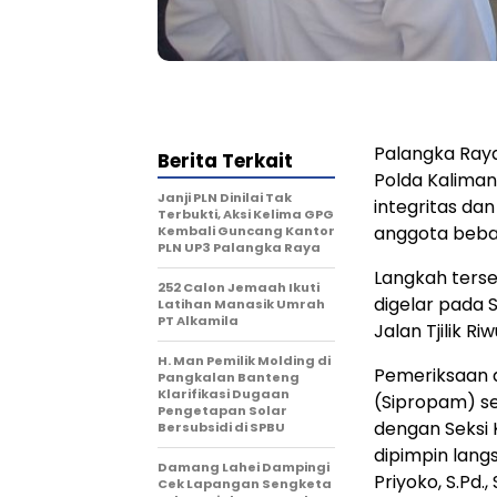
Palangka Raya
Berita Terkait
Polda Kalima
Janji PLN Dinilai Tak
integritas da
Terbukti, Aksi Kelima GPG
anggota bebas
Kembali Guncang Kantor
PLN UP3 Palangka Raya
Langkah terse
252 Calon Jemaah Ikuti
digelar pada 
Latihan Manasik Umrah
PT Alkamila
Jalan Tjilik R
H. Man Pemilik Molding di
Pemeriksaan d
Pangkalan Banteng
Klarifikasi Dugaan
(Sipropam) s
Pengetapan Solar
dengan Seksi 
Bersubsidi di SPBU
dipimpin lang
Damang Lahei Dampingi
Priyoko, S.Pd., S
Cek Lapangan Sengketa