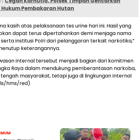
:
Cegah Karhutla, Polsek Timpah Gencarkan
si Hukum Pembakaran Hutan
a kasih atas pelaksanaan tes urine hari ini. Hasil yang
rapkan dapat terus dipertahankan demi menjaga nama
serta institusi Polri dari pelanggaran terkait narkotika,”
 menutup keterangannya.
asan internal tersebut menjadi bagian dari komitmen
angka Raya dalam mendukung pemberantasan narkoba,
 tengah masyarakat, tetapi juga di lingkungan internal
/rls/hms/red)
 UMUM