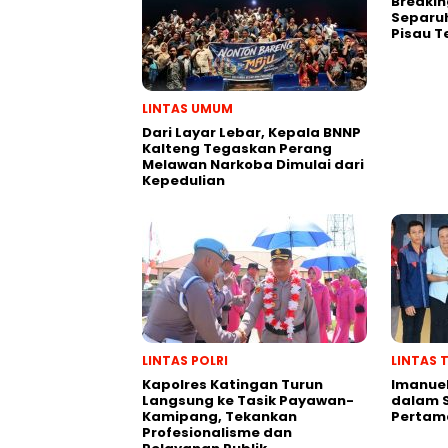
Breakin
Separuh
Pisau T
LINTAS UMUM
Dari Layar Lebar, Kepala BNNP
Kalteng Tegaskan Perang
Melawan Narkoba Dimulai dari
Kepedulian
LINTAS POLRI
LINTAS 
Kapolres Katingan Turun
Imanuel
Langsung ke Tasik Payawan-
dalam S
Kamipang, Tekankan
Pertam
Profesionalisme dan