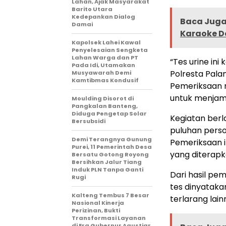
Lahan, Ajak Masyarakat
Barito Utara
Kedepankan Dialog
Baca Juga 
Damai
Karaoke D
Kapolsek Lahei Kawal
Penyelesaian Sengketa
Lahan Warga dan PT
“Tes urine in
Pada Idi, Utamakan
Polresta Pala
Musyawarah Demi
Kamtibmas Kondusif
Pemeriksaan 
untuk menjamin
Moulding Disorot di
Pangkalan Banteng,
Diduga Pengetap Solar
Kegiatan berla
Bersubsidi
puluhan perso
Demi Terangnya Gunung
Pemeriksaan i
Purei, 11 Pemerintah Desa
yang diterapk
Bersatu Gotong Royong
Bersihkan Jalur Tiang
Induk PLN Tanpa Ganti
Dari hasil pe
Rugi
tes dinyataka
Kalteng Tembus 7 Besar
terlarang lain
Nasional Kinerja
Perizinan, Bukti
Transformasi Layanan
di Era Gubernur Agustiar