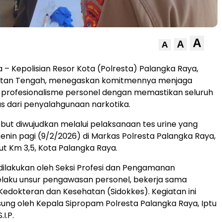
A
A
A
 – Kepolisian Resor Kota (Polresta) Palangka Raya,
ntan Tengah, menegaskan komitmennya menjaga
n profesionalisme personel dengan memastikan seluruh
 dari penyalahgunaan narkotika.
but diwujudkan melalui pelaksanaan tes urine yang
Senin pagi (9/2/2026) di Markas Polresta Palangka Raya,
iwut Km 3,5, Kota Palangka Raya.
ilakukan oleh Seksi Profesi dan Pengamanan
elaku unsur pengawasan personel, bekerja sama
Kedokteran dan Kesehatan (Sidokkes). Kegiatan ini
sung oleh Kepala Sipropam Polresta Palangka Raya, Iptu
.I.P.