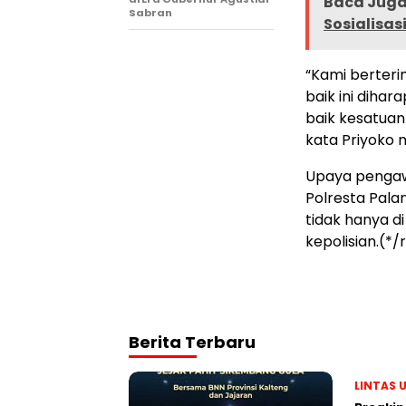
Baca Juga 
Sabran
Sosialisa
“Kami berterim
baik ini diha
baik kesatuan 
kata Priyoko
Upaya pengaw
Polresta Pal
tidak hanya di
kepolisian.(*
Berita Terbaru
LINTAS