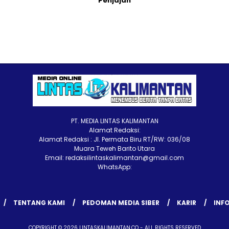
Penjajah
PT. MEDIA LINTAS KALIMANTAN
Alamat Redaksi:
Alamat Redaksi : Jl. Permata Biru RT/RW: 036/08
Muara Teweh Barito Utara
Email: redaksilintaskalimantan@gmail.com
WhatsApp:
TENTANG KAMI
PEDOMAN MEDIA SIBER
KARIR
INFO
COPYRIGHT © 2026 LINTASKALIMANTAN.CO - ALL RIGHTS RESERVED