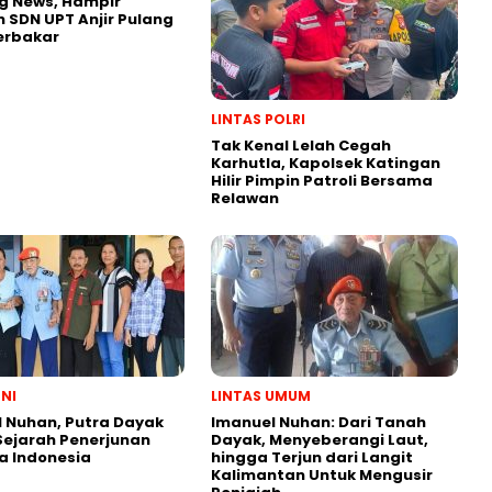
g News, Hampir
 SDN UPT Anjir Pulang
erbakar
LINTAS POLRI
Tak Kenal Lelah Cegah
Karhutla, Kapolsek Katingan
Hilir Pimpin Patroli Bersama
Relawan
TNI
LINTAS UMUM
 Nuhan, Putra Dayak
Imanuel Nuhan: Dari Tanah
ejarah Penerjunan
Dayak, Menyeberangi Laut,
a Indonesia
hingga Terjun dari Langit
Kalimantan Untuk Mengusir