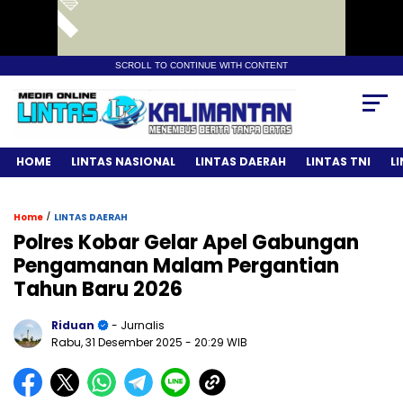
SCROLL TO CONTINUE WITH CONTENT
HOME
LINTAS NASIONAL
LINTAS DAERAH
LINTAS TNI
L
/
Home
LINTAS DAERAH
Polres Kobar Gelar Apel Gabungan
Pengamanan Malam Pergantian
Tahun Baru 2026
Riduan
- Jurnalis
Rabu, 31 Desember 2025
- 20:29 WIB