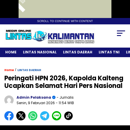
SCROLL TO CONTINUE WITH CONTENT
HOME
LINTAS NASIONAL
LINTAS DAERAH
LINTAS TNI
L
/
Home
LINTAS DAERAH
Peringati HPN 2026, Kapolda Kalteng
Ucapkan Selamat Hari Pers Nasional
Admin Pelaksana
- Jurnalis
Senin, 9 Februari 2026
- 11:54 WIB