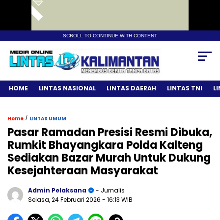
SCROLL TO CONTINUE WITH CONTENT
HOME
LINTAS NASIONAL
LINTAS DAERAH
LINTAS TNI
L
/
Home
LINTAS UMUM
Pasar Ramadan Presisi Resmi Dibuka,
Rumkit Bhayangkara Polda Kalteng
Sediakan Bazar Murah Untuk Dukung
Kesejahteraan Masyarakat
Admin Pelaksana
- Jurnalis
Selasa, 24 Februari 2026
- 16:13 WIB