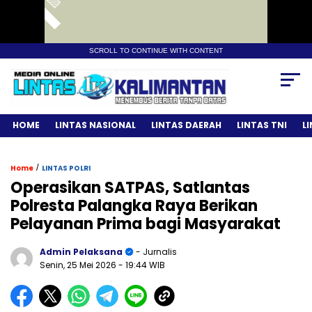
SCROLL TO CONTINUE WITH CONTENT
HOME
LINTAS NASIONAL
LINTAS DAERAH
LINTAS TNI
L
/
Home
LINTAS POLRI
Operasikan SATPAS, Satlantas
Polresta Palangka Raya Berikan
Pelayanan Prima bagi Masyarakat
Admin Pelaksana
- Jurnalis
Senin, 25 Mei 2026
- 19:44 WIB