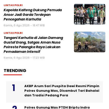
LINTAS POLRI
Kapolda Kalteng Dukung Pemuda
Ansor Jadi Garda Terdepan
Pencegahan Karhutla
Kamis, 6 Agu 2026 - 18:47 WIB
LINTAS POLRI
Tangani Karhutla di Jalan Damang
Gustaf Erang, Satgas Aman Nusa
Polresta Palangka Raya Lakukan
Pemadaman Intensif
Kamis, 6 Agu 2026 - 17:23 WIB
TRENDING
AKBP Arum Sari Puspita Dewi Resmi Pimpin
Polres Gunung Mas, Disambut Tari Bahalai
dan Tradisi Pedang Pora
Polres Gunung Mas PTDH Briptu Indra