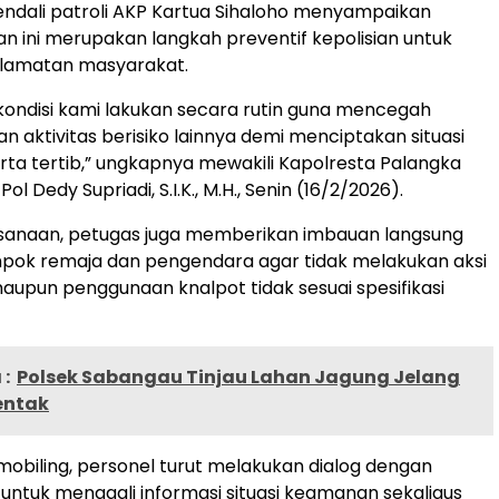
ndali patroli AKP Kartua Sihaloho menyampaikan
n ini merupakan langkah preventif kepolisian untuk
lamatan masyarakat.
a kondisi kami lakukan secara rutin guna mencegah
an aktivitas berisiko lainnya demi menciptakan situasi
ta tertib,” ungkapnya mewakili Kapolresta Palangka
l Dedy Supriadi, S.I.K., M.H., Senin (16/2/2026).
sanaan, petugas juga memberikan imbauan langsung
pok remaja dan pengendara agar tidak melakukan aksi
maupun penggunaan knalpot tidak sesuai spesifikasi
:
Polsek Sabangau Tinjau Lahan Jagung Jelang
entak
 mobiling, personel turut melakukan dialog dengan
 untuk menggali informasi situasi keamanan sekaligus