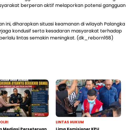
yarakat berperan aktif melaporkan potensi gangguan
an ini, diharapkan situasi keamanan di wilayah Palangka
rjaga kondusif serta kesadaran masyarakat terhadap
erlalu lintas semakin meningkat. (dk_reborn168)
POLRI
LINTAS HUKUM
 Mediasi Perseteruan
Lima Komisioner KPU