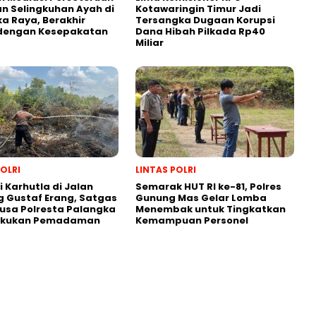
n Selingkuhan Ayah di
Kotawaringin Timur Jadi
a Raya, Berakhir
Tersangka Dugaan Korupsi
dengan Kesepakatan
Dana Hibah Pilkada Rp40
Miliar
POLRI
LINTAS POLRI
 Karhutla di Jalan
Semarak HUT RI ke-81, Polres
 Gustaf Erang, Satgas
Gunung Mas Gelar Lomba
usa Polresta Palangka
Menembak untuk Tingkatkan
akukan Pemadaman
Kemampuan Personel