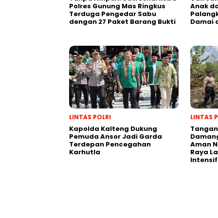
Polres Gunung Mas Ringkus
Anak da
Terduga Pengedar Sabu
Palangk
dengan 27 Paket Barang Bukti
Damai 
LINTAS POLRI
LINTAS 
Kapolda Kalteng Dukung
Tangani
Pemuda Ansor Jadi Garda
Damang
Terdepan Pencegahan
Aman N
Karhutla
Raya L
Intensif