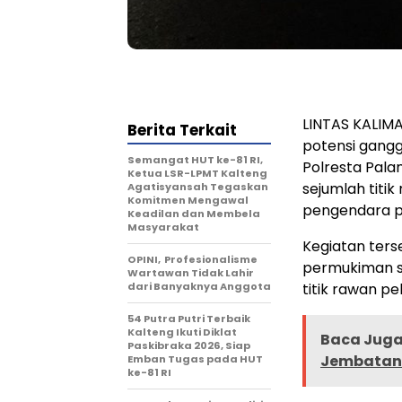
LINTAS KALIM
Berita Terkait
potensi gangg
Semangat HUT ke-81 RI,
Polresta Pala
Ketua LSR-LPMT Kalteng
sejumlah titi
Agatisyansah Tegaskan
Komitmen Mengawal
pengendara p
Keadilan dan Membela
Masyarakat
Kegiatan ters
OPINI, Profesionalisme
permukiman se
Wartawan Tidak Lahir
dari Banyaknya Anggota
titik rawan p
54 Putra Putri Terbaik
Kalteng Ikuti Diklat
Baca Juga 
Paskibraka 2026, Siap
Jembatan 
Emban Tugas pada HUT
ke-81 RI