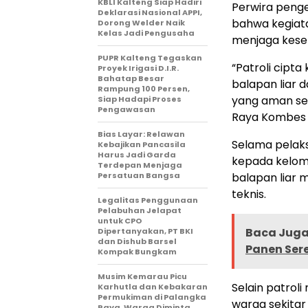
KBLI Kalteng Siap Hadiri
Perwira penge
Deklarasi Nasional APPI,
bahwa kegiata
Dorong Welder Naik
Kelas Jadi Pengusaha
menjaga kese
PUPR Kalteng Tegaskan
“Patroli cipt
Proyek Irigasi D.I.R.
Bahatap Besar
balapan liar d
Rampung 100 Persen,
yang aman ser
Siap Hadapi Proses
Pengawasan
Raya Kombes Po
Bias Layar: Relawan
Selama pelak
Kebajikan Pancasila
Harus Jadi Garda
kepada kelom
Terdepan Menjaga
Persatuan Bangsa
balapan liar 
teknis.
Legalitas Penggunaan
Pelabuhan Jelapat
untuk CPO
Baca Juga 
Dipertanyakan, PT BKI
dan Dishub Barsel
Panen Ser
Kompak Bungkam
Musim Kemarau Picu
Selain patroli
Karhutla dan Kebakaran
Permukiman di Palangka
warga sekitar
Raya, Warga Diminta