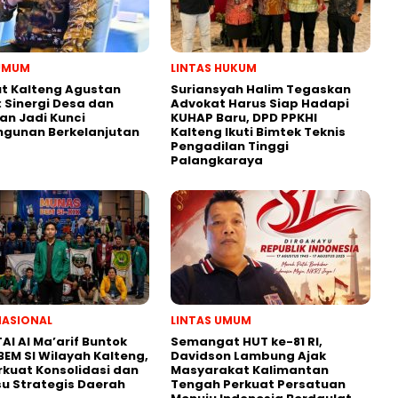
 UMUM
LINTAS HUKUM
t Kalteng Agustan
Suriansyah Halim Tegaskan
: Sinergi Desa dan
Advokat Harus Siap Hadapi
an Jadi Kunci
KUHAP Baru, DPD PPKHI
gunan Berkelanjutan
Kalteng Ikuti Bimtek Teknis
Pengadilan Tinggi
Palangkaraya
NASIONAL
LINTAS UMUM
AI Al Ma’arif Buntok
Semangat HUT ke-81 RI,
BEM SI Wilayah Kalteng,
Davidson Lambung Ajak
rkuat Konsolidasi dan
Masyarakat Kalimantan
su Strategis Daerah
Tengah Perkuat Persatuan