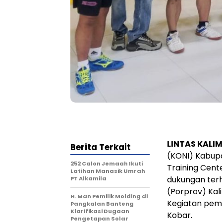
LINTAS KALI
Berita Terkait
(KONI) Kabupa
252 Calon Jemaah Ikuti
Training Cent
Latihan Manasik Umrah
dukungan ter
PT Alkamila
(Porprov) Kal
H. Man Pemilik Molding di
Kegiatan pem
Pangkalan Banteng
Klarifikasi Dugaan
Kobar.
Pengetapan Solar