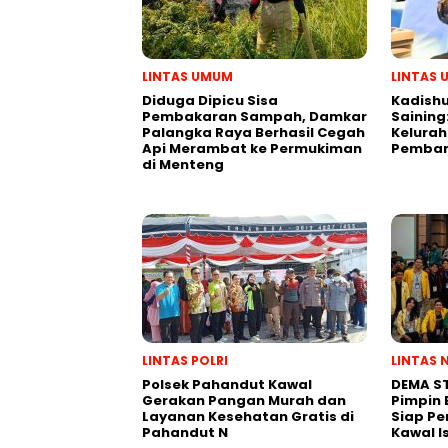
LINTAS UMUM
LINTAS
Diduga Dipicu Sisa
Kadishu
Pembakaran Sampah, Damkar
Saining
Palangka Raya Berhasil Cegah
Kelurah
Api Merambat ke Permukiman
Pemban
di Menteng
LINTAS POLRI
LINTAS 
Polsek Pahandut Kawal
DEMA ST
Gerakan Pangan Murah dan
Pimpin 
Layanan Kesehatan Gratis di
Siap Pe
Pahandut N
Kawal I