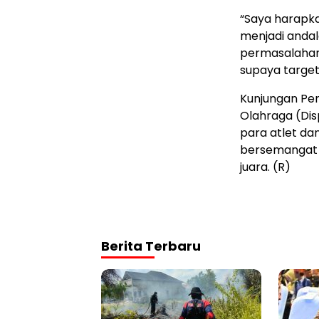
“Saya harapka
menjadi andal
permasalahan 
supaya target
Kunjungan Pe
Olahraga (Di
para atlet dan
bersemangat 
juara. (R)
Berita Terbaru