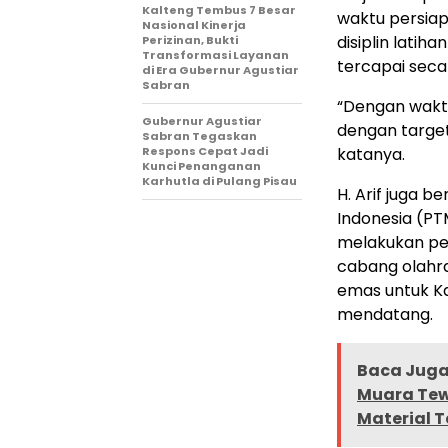
Kalteng Tembus 7 Besar
waktu persiapa
Nasional Kinerja
disiplin latih
Perizinan, Bukti
Transformasi Layanan
tercapai seca
di Era Gubernur Agustiar
Sabran
“Dengan waktu
Gubernur Agustiar
dengan target
Sabran Tegaskan
Respons Cepat Jadi
katanya.
Kunci Penanganan
Karhutla di Pulang Pisau
H. Arif juga 
Indonesia (P
melakukan pem
cabang olahr
emas untuk K
mendatang.
Baca Juga 
Muara Tew
Material T