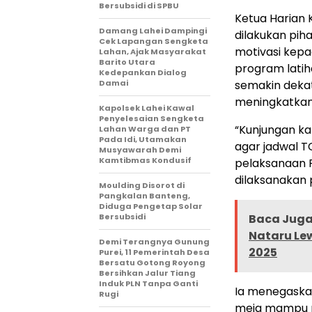
Bersubsidi di SPBU
Ketua Harian 
Damang Lahei Dampingi
dilakukan pi
Cek Lapangan Sengketa
motivasi kepa
Lahan, Ajak Masyarakat
Barito Utara
program latih
Kedepankan Dialog
Damai
semakin deka
meningkatkan
Kapolsek Lahei Kawal
Penyelesaian Sengketa
“Kunjungan ka
Lahan Warga dan PT
Pada Idi, Utamakan
agar jadwal T
Musyawarah Demi
Kamtibmas Kondusif
pelaksanaan P
dilaksanakan p
Moulding Disorot di
Pangkalan Banteng,
Diduga Pengetap Solar
Bersubsidi
Baca Juga 
Nataru Lew
Demi Terangnya Gunung
2025
Purei, 11 Pemerintah Desa
Bersatu Gotong Royong
Bersihkan Jalur Tiang
Induk PLN Tanpa Ganti
Ia menegaska
Rugi
meja mampu m