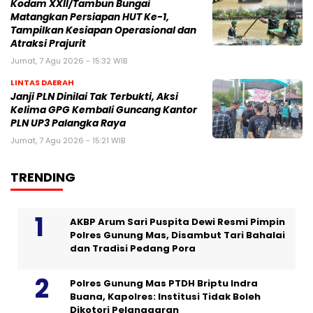
Kodam XXII/Tambun Bungai
Matangkan Persiapan HUT Ke-1,
Tampilkan Kesiapan Operasional dan
Atraksi Prajurit
Jumat, 7 Agu 2026 - 15:32 WIB
LINTAS DAERAH
Janji PLN Dinilai Tak Terbukti, Aksi
Kelima GPG Kembali Guncang Kantor
PLN UP3 Palangka Raya
Jumat, 7 Agu 2026 - 15:21 WIB
TRENDING
AKBP Arum Sari Puspita Dewi Resmi Pimpin
Polres Gunung Mas, Disambut Tari Bahalai
dan Tradisi Pedang Pora
Polres Gunung Mas PTDH Briptu Indra
Buana, Kapolres: Institusi Tidak Boleh
Dikotori Pelanggaran