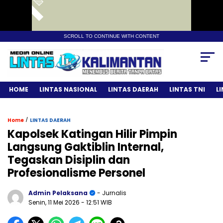
SCROLL TO CONTINUE WITH CONTENT
HOME
LINTAS NASIONAL
LINTAS DAERAH
LINTAS TNI
L
/
Home
LINTAS DAERAH
Kapolsek Katingan Hilir Pimpin
Langsung Gaktiblin Internal,
Tegaskan Disiplin dan
Profesionalisme Personel
Admin Pelaksana
- Jurnalis
Senin, 11 Mei 2026
- 12:51 WIB