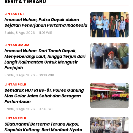
BERITA TERBARU
LINTAS TNI
Imanuel Nuhan, Putra Dayak dalam
Sejarah Penerjunan Pertama Indonesia
Sabtu, 8 Agu 2026 - 11:01 WIB
LINTAS UMUM
Imanuel Nuhan: Dari Tanah Dayak,
Menyeberangi Laut, hingga Terjun dari
Langit Kalimantan Untuk Mengusir
Penjajah
Sabtu, 8 Agu 2026 - 09:19 WIB
LINTAS POLRI
Semarak HUT RI ke-81, Polres Gunung
Mas Gelar Jalan Sehat dan Beragam
Perlombaan
Sabtu, 8 Agu 2026 - 07:45 WIB
LINTAS POLRI
Silaturahmi Bersama Taruna Akpol,
Kapolda Kalteng: Beri Manfaat Nyata