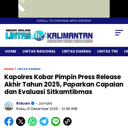
SCROLL TO CONTINUE WITH CONTENT
HOME
LINTAS NASIONAL
LINTAS DAERAH
LINTAS TNI
L
/
Home
LINTAS DAERAH
Kapolres Kobar Pimpin Press Release
Akhir Tahun 2025, Paparkan Capaian
dan Evaluasi Sitkamtibmas
Riduan
- Jurnalis
Rabu, 31 Desember 2025
- 21:38 WIB