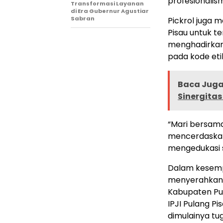
profesionalis
Transformasi Layanan
di Era Gubernur Agustiar
Sabran
Pickrol juga 
Pisau untuk 
menghadirkan 
pada kode etik 
Baca Juga 
Sinergita
“Mari bersam
mencerdaskan
mengedukasi s
Dalam kesemp
menyerahkan 
Kabupaten Pu
IPJI Pulang P
dimulainya t