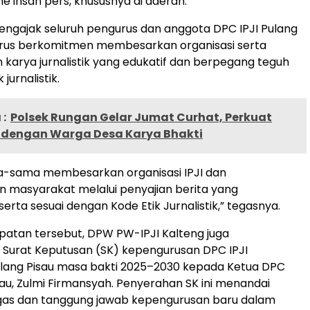
me insan pers, khususnya di daerah.
mengajak seluruh pengurus dan anggota DPC IPJI Pulang
terus berkomitmen membesarkan organisasi serta
karya jurnalistik yang edukatif dan berpegang teguh
jurnalistik.
:
Polsek Rungan Gelar Jumat Curhat, Perkuat
s dengan Warga Desa Karya Bhakti
a-sama membesarkan organisasi IPJI dan
 masyarakat melalui penyajian berita yang
erta sesuai dengan Kode Etik Jurnalistik,” tegasnya.
atan tersebut, DPW PW-IPJI Kalteng juga
Surat Keputusan (SK) kepengurusan DPC IPJI
lang Pisau masa bakti 2025–2030 kepada Ketua DPC
isau, Zulmi Firmansyah. Penyerahan SK ini menandai
ugas dan tanggung jawab kepengurusan baru dalam