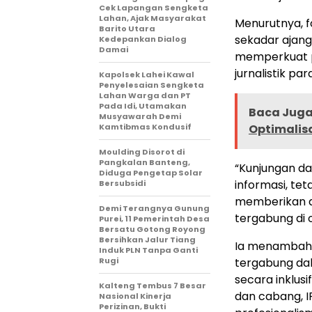
Cek Lapangan Sengketa
Lahan, Ajak Masyarakat
Menurutnya, f
Barito Utara
sekadar ajang 
Kedepankan Dialog
Damai
memperkuat p
jurnalistik pa
Kapolsek Lahei Kawal
Penyelesaian Sengketa
Lahan Warga dan PT
Pada Idi, Utamakan
Baca Juga 
Musyawarah Demi
Kamtibmas Kondusif
Optimalis
Moulding Disorot di
Pangkalan Banteng,
“Kunjungan dan
Diduga Pengetap Solar
informasi, te
Bersubsidi
memberikan da
Demi Terangnya Gunung
tergabung di or
Purei, 11 Pemerintah Desa
Bersatu Gotong Royong
Bersihkan Jalur Tiang
Ia menambahk
Induk PLN Tanpa Ganti
Rugi
tergabung dal
secara inklusi
Kalteng Tembus 7 Besar
dan cabang, I
Nasional Kinerja
Perizinan, Bukti