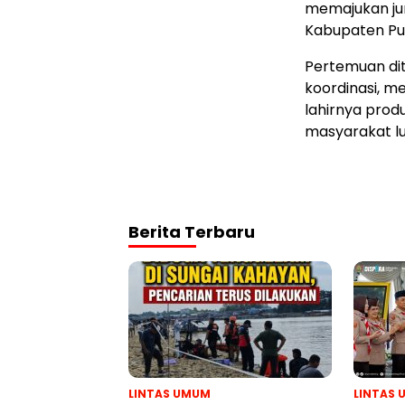
memajukan jur
Kabupaten Pul
Pertemuan di
koordinasi, m
lahirnya prod
masyarakat lu
Berita Terbaru
LINTAS UMUM
LINTAS