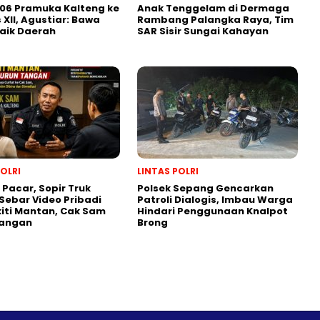
06 Pramuka Kalteng ke
Anak Tenggelam di Dermaga
XII, Agustiar: Bawa
Rambang Palangka Raya, Tim
aik Daerah
SAR Sisir Sungai Kahayan
POLRI
LINTAS POLRI
 Pacar, Sopir Truk
Polsek Sepang Gencarkan
ebar Video Pribadi
Patroli Dialogis, Imbau Warga
iti Mantan, Cak Sam
Hindari Penggunaan Knalpot
Tangan
Brong