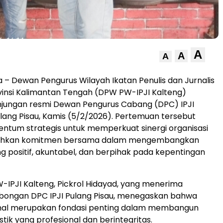
A
A
A
 – Dewan Pengurus Wilayah Ikatan Penulis dan Jurnalis
vinsi Kalimantan Tengah (DPW PW-IPJI Kalteng)
jungan resmi Dewan Pengurus Cabang (DPC) IPJI
ang Pisau, Kamis (5/2/2026). Pertemuan tersebut
tum strategis untuk memperkuat sinergi organisasi
uhkan komitmen bersama dalam mengembangkan
ng positif, akuntabel, dan berpihak pada kepentingan
IPJI Kalteng, Pickrol Hidayad, yang menerima
bongan DPC IPJI Pulang Pisau, menegaskan bahwa
ernal merupakan fondasi penting dalam membangun
listik yang profesional dan berintegritas.