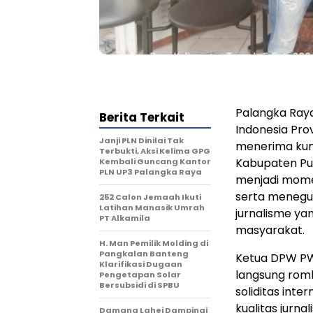
Palangka Raya
Berita Terkait
Indonesia Pro
Janji PLN Dinilai Tak
menerima kun
Terbukti, Aksi Kelima GPG
Kabupaten Pul
Kembali Guncang Kantor
PLN UP3 Palangka Raya
menjadi momen
serta meneg
252 Calon Jemaah Ikuti
Latihan Manasik Umrah
jurnalisme ya
PT Alkamila
masyarakat.
H. Man Pemilik Molding di
Pangkalan Banteng
Ketua DPW PW-
Klarifikasi Dugaan
langsung rom
Pengetapan Solar
Bersubsidi di SPBU
soliditas int
kualitas jurna
Damang Lahei Dampingi