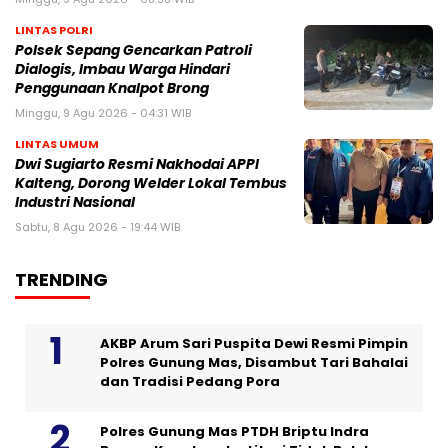
LINTAS POLRI
Polsek Sepang Gencarkan Patroli
Dialogis, Imbau Warga Hindari
Penggunaan Knalpot Brong
Minggu, 9 Agu 2026 - 04:31 WIB
LINTAS UMUM
Dwi Sugiarto Resmi Nakhodai APPI
Kalteng, Dorong Welder Lokal Tembus
Industri Nasional
Sabtu, 8 Agu 2026 - 19:44 WIB
TRENDING
AKBP Arum Sari Puspita Dewi Resmi Pimpin
Polres Gunung Mas, Disambut Tari Bahalai
dan Tradisi Pedang Pora
Polres Gunung Mas PTDH Briptu Indra