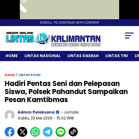
SCROLL TO CONTINUE WITH CONTENT
HOME
LINTAS NASIONAL
LINTAS DAERAH
LINTAS TNI
L
/
Home
LINTAS POLRI
Hadiri Pentas Seni dan Pelepasan
Siswa, Polsek Pahandut Sampaikan
Pesan Kamtibmas
Admin Pelaksana
- Jurnalis
Sabtu, 23 Mei 2026
- 15:02 WIB