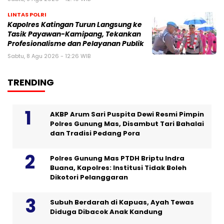
LINTAS POLRI
Kapolres Katingan Turun Langsung ke
Tasik Payawan-Kamipang, Tekankan
Profesionalisme dan Pelayanan Publik
Sabtu, 8 Agu 2026 - 12:26 WIB
TRENDING
AKBP Arum Sari Puspita Dewi Resmi Pimpin
Polres Gunung Mas, Disambut Tari Bahalai
dan Tradisi Pedang Pora
Polres Gunung Mas PTDH Briptu Indra
Buana, Kapolres: Institusi Tidak Boleh
Dikotori Pelanggaran
Subuh Berdarah di Kapuas, Ayah Tewas
Diduga Dibacok Anak Kandung