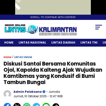
SCROLL TO CONTINUE WITH CONTENT
HOME
LINTAS NASIONAL
LINTAS DAERAH
LINTAS TNI
L
/
Home
LINTAS UMUM
Diskusi Santai Bersama Komunitas
Ojol, Kapolda Kalteng Ajak Wujudkan
Kamtibmas yang Kondusif di Bumi
Tambun Bungai
Admin Pelaksana
- Jurnalis
Jumat, 10 Oktober 2025
- 12:47 WIB