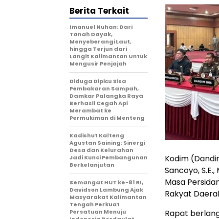
Berita Terkait
Imanuel Nuhan: Dari
Tanah Dayak,
Menyeberangi Laut,
hingga Terjun dari
Langit Kalimantan Untuk
Mengusir Penjajah
Diduga Dipicu Sisa
Pembakaran Sampah,
Damkar Palangka Raya
Berhasil Cegah Api
Merambat ke
Permukiman di Menteng
Kadishut Kalteng
Agustan Saining: Sinergi
Desa dan Kelurahan
Kodim (Dandim
Jadi Kunci Pembangunan
Berkelanjutan
Sancoyo, S.E.
Masa Persida
Semangat HUT ke-81 RI,
Davidson Lambung Ajak
Rakyat Daera
Masyarakat Kalimantan
Tengah Perkuat
Persatuan Menuju
Rapat berlan