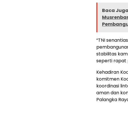
Baca Juga 
Musrenban
Pembangu
“TNI senantia
pembangunan 
stabilitas k
seperti rapat 
Kehadiran Kod
komitmen Kod
koordinasi li
aman dan kon
Palangka Raya