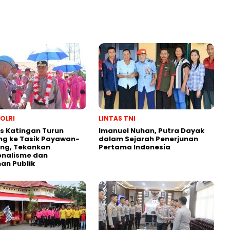
POLRI
LINTAS TNI
s Katingan Turun
Imanuel Nuhan, Putra Dayak
ng ke Tasik Payawan-
dalam Sejarah Penerjunan
ng, Tekankan
Pertama Indonesia
onalisme dan
an Publik