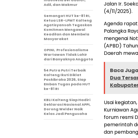
Indonesia Berdaulat,
Jalan Ir. Soe
Adil, dan Makmur
(4/11/2025).
Semangat HUT ke-81 RI,
Ketua LSR-LPMT Kalteng
Agenda rapat 
Agatisyansah Tegaskan
Komitmen Mengawal
Palangka Ray
Keadilan dan Membela
mengenai Not
Masyarakat
(APBD) Tahun 
OPINI, Profesionalisme
Daerah mewaki
Wartawan Tidak Lahir
dari Banyaknya Anggota
Baca Juga 
54 Putra Putri Terbaik
Kalteng Ikuti Diklat
Dua Tersan
Paskibraka 2026, Siap
Emban Tugas pada HUT
Kabupaten 
ke-81 RI
KBLI Kalteng Siap Hadiri
Usai kegiatan
Deklarasi Nasional APPI,
Kurniawan Ag
Dorong Welder Naik
Kelas Jadi Pengusaha
forum resmi D
pemerintah d
dan pembang