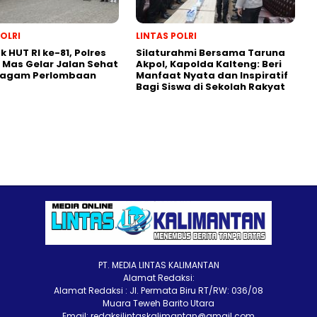
POLRI
LINTAS POLRI
 HUT RI ke-81, Polres
Silaturahmi Bersama Taruna
Mas Gelar Jalan Sehat
Akpol, Kapolda Kalteng: Beri
ragam Perlombaan
Manfaat Nyata dan Inspiratif
Bagi Siswa di Sekolah Rakyat
PT. MEDIA LINTAS KALIMANTAN
Alamat Redaksi:
Alamat Redaksi : Jl. Permata Biru RT/RW: 036/08
Muara Teweh Barito Utara
Email: redaksilintaskalimantan@gmail.com