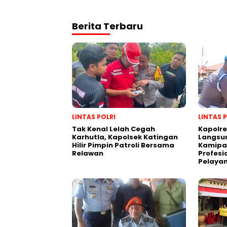
Berita Terbaru
LINTAS POLRI
LINTAS 
Tak Kenal Lelah Cegah
Kapolre
Karhutla, Kapolsek Katingan
Langsu
Hilir Pimpin Patroli Bersama
Kamipa
Relawan
Profesi
Pelayan