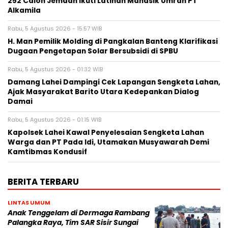
252 Calon Jemaah Ikuti Latihan Manasik Umrah PT
Alkamila
Rabu, 5 Agustus 2026 - 15:57 WIB
H. Man Pemilik Molding di Pangkalan Banteng Klarifikasi
Dugaan Pengetapan Solar Bersubsidi di SPBU
Rabu, 5 Agustus 2026 - 01:32 WIB
Damang Lahei Dampingi Cek Lapangan Sengketa Lahan,
Ajak Masyarakat Barito Utara Kedepankan Dialog
Damai
Rabu, 5 Agustus 2026 - 01:15 WIB
Kapolsek Lahei Kawal Penyelesaian Sengketa Lahan
Warga dan PT Pada Idi, Utamakan Musyawarah Demi
Kamtibmas Kondusif
BERITA TERBARU
LINTAS UMUM
Anak Tenggelam di Dermaga Rambang
Palangka Raya, Tim SAR Sisir Sungai