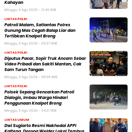
Kahayan
Minggu, 9 Agu 2026 - 12:49 WIB
LINTAS POLRI
Patroli Malam, Satlantas Polres
Gunung Mas Cegah Balap Liar dan
Tertibkan Knalpot Brong
Minggu, 9 Agu 2026 - 09:37 WIB
LINTAS POLRI
Diputus Pacar, Sopir Truk Ancam Sebar
Video Pribadi dan Sakiti Mantan, Cak
Sam Turun Tangan
Minggu, 9 Agu 2026 - 08:58 WIB
LINTAS POLRI
Polsek Sepang Gencarkan Patroli
Dialogis, Imbau Warga Hindari
Penggunaan Knalpot Brong
Minggu, 9 Agu 2026 - 04:31 WIB
LINTAS UMUM
Dwi Sugiarto Resmi Nakhodai APPI
Kalteng, Dorong Welder Lokal Tembus