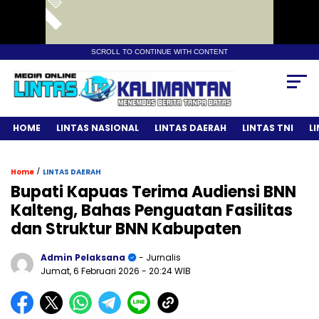
SCROLL TO CONTINUE WITH CONTENT
HOME
LINTAS NASIONAL
LINTAS DAERAH
LINTAS TNI
L
/
Home
LINTAS DAERAH
Bupati Kapuas Terima Audiensi BNN
Kalteng, Bahas Penguatan Fasilitas
dan Struktur BNN Kabupaten
Admin Pelaksana
- Jurnalis
Jumat, 6 Februari 2026
- 20:24 WIB