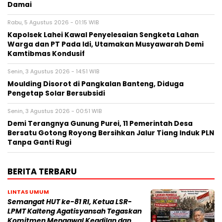
Damai
Rabu, 5 Agustus 2026 - 01:15 WIB
Kapolsek Lahei Kawal Penyelesaian Sengketa Lahan
Warga dan PT Pada Idi, Utamakan Musyawarah Demi
Kamtibmas Kondusif
Senin, 3 Agustus 2026 - 14:51 WIB
Moulding Disorot di Pangkalan Banteng, Diduga
Pengetap Solar Bersubsidi
Senin, 3 Agustus 2026 - 00:51 WIB
Demi Terangnya Gunung Purei, 11 Pemerintah Desa
Bersatu Gotong Royong Bersihkan Jalur Tiang Induk PLN
Tanpa Ganti Rugi
BERITA TERBARU
LINTAS UMUM
Semangat HUT ke-81 RI, Ketua LSR-
LPMT Kalteng Agatisyansah Tegaskan
Komitmen Mengawal Keadilan dan