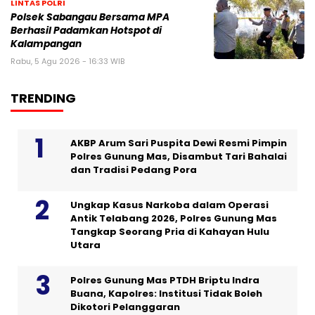
LINTAS POLRI
Polsek Sabangau Bersama MPA
Berhasil Padamkan Hotspot di
Kalampangan
Rabu, 5 Agu 2026 - 16:33 WIB
TRENDING
AKBP Arum Sari Puspita Dewi Resmi Pimpin
Polres Gunung Mas, Disambut Tari Bahalai
dan Tradisi Pedang Pora
Ungkap Kasus Narkoba dalam Operasi
Antik Telabang 2026, Polres Gunung Mas
Tangkap Seorang Pria di Kahayan Hulu
Utara
Polres Gunung Mas PTDH Briptu Indra
Buana, Kapolres: Institusi Tidak Boleh
Dikotori Pelanggaran