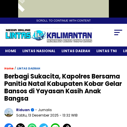
SCROLL TO CONTINUE WITH CONTENT
HOME
LINTAS NASIONAL
LINTAS DAERAH
LINTAS TNI
L
/
Home
LINTAS DAERAH
Berbagi Sukacita, Kapolres Bersama
Panitia Natal Kabupaten Kobar Gelar
Bansos di Yayasan Kasih Anak
Bangsa
Riduan
- Jurnalis
Sabtu, 13 Desember 2025
- 13:32 WIB