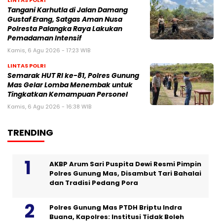
LINTAS POLRI
Tangani Karhutla di Jalan Damang
Gustaf Erang, Satgas Aman Nusa
Polresta Palangka Raya Lakukan
Pemadaman Intensif
Kamis, 6 Agu 2026 - 17:23 WIB
LINTAS POLRI
Semarak HUT RI ke-81, Polres Gunung
Mas Gelar Lomba Menembak untuk
Tingkatkan Kemampuan Personel
Kamis, 6 Agu 2026 - 16:38 WIB
TRENDING
AKBP Arum Sari Puspita Dewi Resmi Pimpin
Polres Gunung Mas, Disambut Tari Bahalai
dan Tradisi Pedang Pora
Polres Gunung Mas PTDH Briptu Indra
Buana, Kapolres: Institusi Tidak Boleh