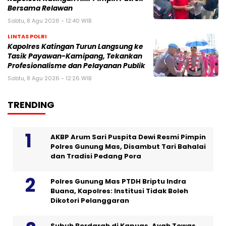
Bersama Relawan
Sabtu, 8 Agu 2026 - 12:40 WIB
LINTAS POLRI
Kapolres Katingan Turun Langsung ke
Tasik Payawan-Kamipang, Tekankan
Profesionalisme dan Pelayanan Publik
Sabtu, 8 Agu 2026 - 12:26 WIB
TRENDING
AKBP Arum Sari Puspita Dewi Resmi Pimpin
Polres Gunung Mas, Disambut Tari Bahalai
dan Tradisi Pedang Pora
Polres Gunung Mas PTDH Briptu Indra
Buana, Kapolres: Institusi Tidak Boleh
Dikotori Pelanggaran
Subuh Berdarah di Kapuas, Ayah Tewas