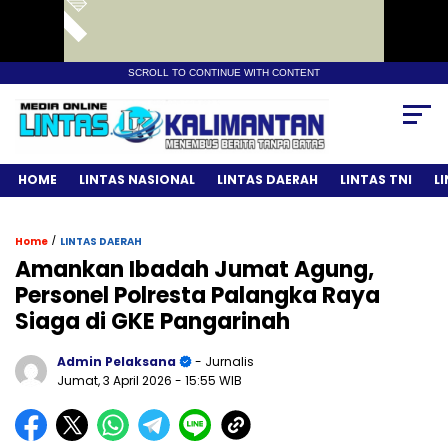
SCROLL TO CONTINUE WITH CONTENT
HOME
LINTAS NASIONAL
LINTAS DAERAH
LINTAS TNI
L
/
Home
LINTAS DAERAH
Amankan Ibadah Jumat Agung,
Personel Polresta Palangka Raya
Siaga di GKE Pangarinah
Admin Pelaksana
- Jurnalis
Jumat, 3 April 2026
- 15:55 WIB