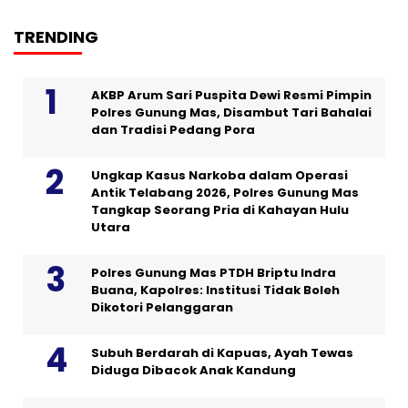
TRENDING
AKBP Arum Sari Puspita Dewi Resmi Pimpin
Polres Gunung Mas, Disambut Tari Bahalai
dan Tradisi Pedang Pora
Ungkap Kasus Narkoba dalam Operasi
Antik Telabang 2026, Polres Gunung Mas
Tangkap Seorang Pria di Kahayan Hulu
Utara
Polres Gunung Mas PTDH Briptu Indra
Buana, Kapolres: Institusi Tidak Boleh
Dikotori Pelanggaran
Subuh Berdarah di Kapuas, Ayah Tewas
Diduga Dibacok Anak Kandung