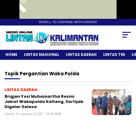
SCROLL TO CONTINUE WITH CONTENT
HOME
LINTAS NASIONAL
LINTAS DAERAH
LINTAS TNI
L
Topik
Pergantian Waka Polda
LINTAS DAERAH
Brigjen Yosi Muhamartha Resmi
Jabat Wakapolda Kalteng, Sertijab
Digelar Selasa
Senin, 12 Januari 2026 - 19:18 WIB