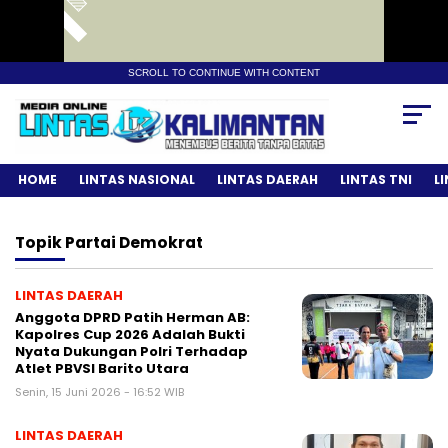
SCROLL TO CONTINUE WITH CONTENT
HOME
LINTAS NASIONAL
LINTAS DAERAH
LINTAS TNI
L
Topik
Partai Demokrat
LINTAS DAERAH
Anggota DPRD Patih Herman AB:
Kapolres Cup 2026 Adalah Bukti
Nyata Dukungan Polri Terhadap
Atlet PBVSI Barito Utara
Senin, 15 Juni 2026 - 16:52 WIB
LINTAS DAERAH