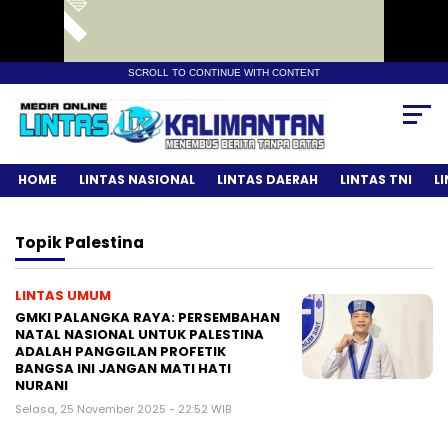
SCROLL TO CONTINUE WITH CONTENT
HOME
LINTAS NASIONAL
LINTAS DAERAH
LINTAS TNI
L
Topik
Palestina
LINTAS UMUM
GMKI PALANGKA RAYA: PERSEMBAHAN
NATAL NASIONAL UNTUK PALESTINA
ADALAH PANGGILAN PROFETIK
BANGSA INI JANGAN MATI HATI
NURANI
Selasa, 25 November 2025 - 22:52 WIB