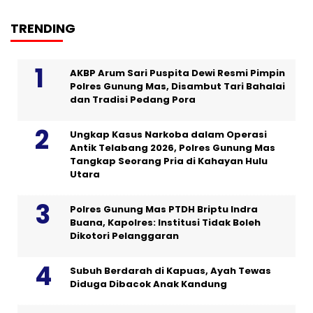
TRENDING
AKBP Arum Sari Puspita Dewi Resmi Pimpin
Polres Gunung Mas, Disambut Tari Bahalai
dan Tradisi Pedang Pora
Ungkap Kasus Narkoba dalam Operasi
Antik Telabang 2026, Polres Gunung Mas
Tangkap Seorang Pria di Kahayan Hulu
Utara
Polres Gunung Mas PTDH Briptu Indra
Buana, Kapolres: Institusi Tidak Boleh
Dikotori Pelanggaran
Subuh Berdarah di Kapuas, Ayah Tewas
Diduga Dibacok Anak Kandung