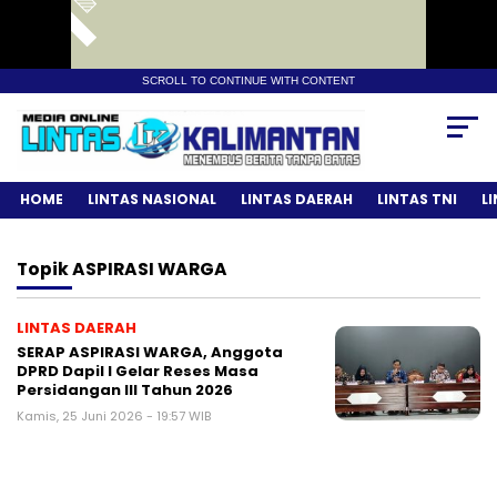
SCROLL TO CONTINUE WITH CONTENT
HOME
LINTAS NASIONAL
LINTAS DAERAH
LINTAS TNI
L
Topik
ASPIRASI WARGA
LINTAS DAERAH
SERAP ASPIRASI WARGA, Anggota
DPRD Dapil I Gelar Reses Masa
Persidangan III Tahun 2026
Kamis, 25 Juni 2026 - 19:57 WIB